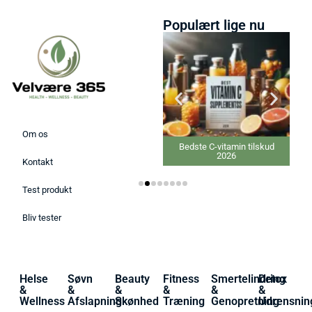
Populært lige nu
Om os
Bedste elektriske
Bedste C-vitamin tilskud
Varmepude 2026
2026
Kontakt
Test produkt
Bliv tester
Helse
Søvn
Beauty
Fitness
Smertelindring
Detox
&
&
&
&
&
&
Wellness
Afslapning
Skønhed
Træning
Genopretning
Udrensnin