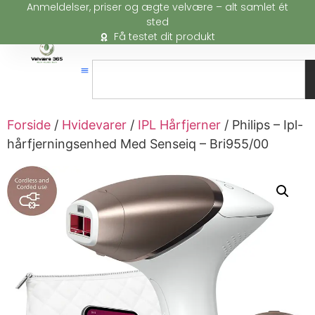
Anmeldelser, priser og ægte velvære – alt samlet ét
sted
Få testet dit produkt
Forside
/
Hvidevarer
/
IPL Hårfjerner
/ Philips – Ipl-
hårfjerningsenhed Med Senseiq – Bri955/00