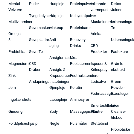
Mental
Puder
Hudpleje
Proteinpulver
Infrarøde
Detox-
Velvære
varmepuder
Juicer
Tyngdedyner
Hårpleje
Kulhydratpulver
Multivitaminer
Muskelcremer
Udrensnings-
Søvnmasker
Makeup
Proteinbarer
Te
Omega-
Arinka
3
Søvnplastre
Anti-
Recovery
Udrensnings
aging
Drinks
CBD
Probiotika
Søvn-Te
Produkter
Fastekure
Ansigtsmasker
Meal
Magnesium
CBD-
Replacements
Isposer &
Grøn te-
Dråber
Ansigts &
Kølespray
ekstrakt
Zink
Kropsscrubs
Fedtforbrændere
Afslapningstilsætninger
Ledsalve
Green
Jern
Øjenpleje
Keratin
Powder-
Fodmassagecremer
Blandinger
Ingefærshots
Læbepleje
Aminosyrer
Smertestillende
Liver
Ginseng
Body
Massagepistoler
Plastre
Cleanse-
tilskud
Fordøjelseshjælp
Negle
Pulsmåler
Støttebind
Probiotiske