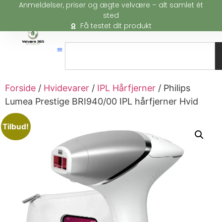
Anmeldelser, priser og ægte velvære – alt samlet ét
sted
Få testet dit produkt
Forside
/
Hvidevarer
/
IPL Hårfjerner
/ Philips
Lumea Prestige BRI940/00 IPL hårfjerner Hvid
Tilbud!