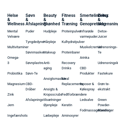
Helse
Søvn
Beauty
Fitness
Smertelindring
Detox
&
&
&
&
&
&
Wellness
Afslapning
Skønhed
Træning
Genopretning
Udrensnin
Mental
Puder
Hudpleje
Proteinpulver
Infrarøde
Detox-
Velvære
varmepuder
Juicer
Tyngdedyner
Hårpleje
Kulhydratpulver
Multivitaminer
Muskelcremer
Udrensnings-
Søvnmasker
Makeup
Proteinbarer
Te
Omega-
Arinka
3
Søvnplastre
Anti-
Recovery
Udrensnings
aging
Drinks
CBD
Probiotika
Søvn-Te
Produkter
Fastekure
Ansigtsmasker
Meal
Magnesium
CBD-
Replacements
Isposer &
Grøn te-
Dråber
Ansigts &
Kølespray
ekstrakt
Zink
Kropsscrubs
Fedtforbrændere
Afslapningstilsætninger
Ledsalve
Green
Jern
Øjenpleje
Keratin
Powder-
Fodmassagecremer
Blandinger
Ingefærshots
Læbepleje
Aminosyrer