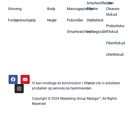
Smertestillende
Liver
Ginseng
Body
Massagepistoler
Plastre
Cleanse-
tilskud
Fordøjelseshjælp
Negle
Pulsmåler
Støttebind
Probiotiske
Smartwatches
Indlægssåler
Tilskud
Fibertilskud
Urtetilskud
Vi kan modtage en kommission i tilfælde når vi anbefaler
produkter og services på hjemmesiden.
Copyright © 2024 Marketing Group Malaga™, All Rights
Reserved