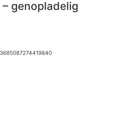
– genopladelig
93685087274419840