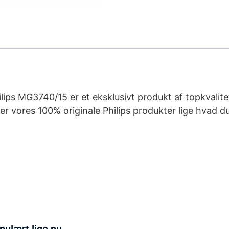
ips MG3740/15 er et eksklusivt produkt af topkvalitet 
r vores 100% originale Philips produkter lige hvad du
pulært lige nu