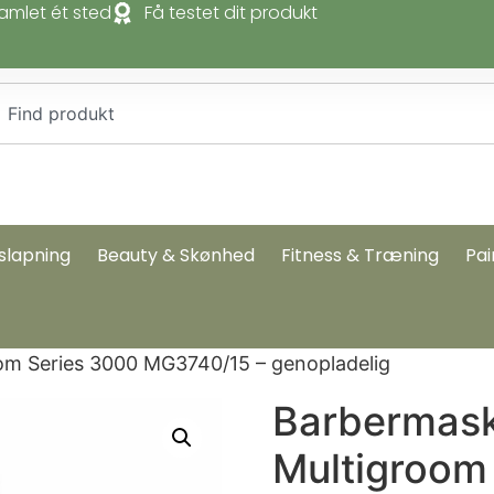
amlet ét sted
Få testet dit produkt
slapning
Beauty & Skønhed
Fitness & Træning
Pai
oom Series 3000 MG3740/15 – genopladelig
Barbermaski
Multigroom