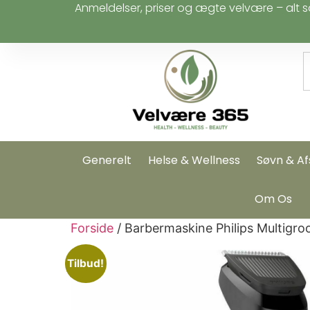
Anmeldelser, priser og ægte velvære – alt s
Generelt
Helse & Wellness
Søvn & Af
Om Os
Forside
/ Barbermaskine Philips Multigr
Tilbud!