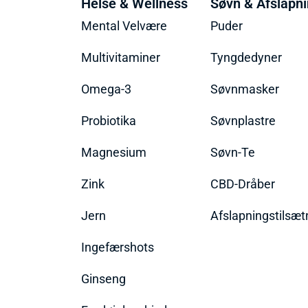
Helse & Wellness
Søvn & Afslapn
Mental Velvære
Puder
Multivitaminer
Tyngdedyner
Omega-3
Søvnmasker
Probiotika
Søvnplastre
Magnesium
Søvn-Te
Zink
CBD-Dråber
Jern
Afslapningstilsæt
Ingefærshots
Ginseng