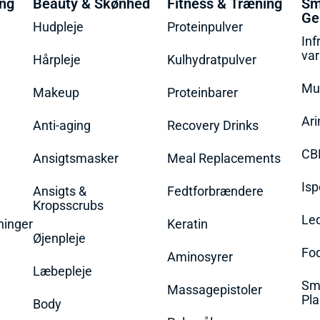
ing
Beauty & Skønhed
Fitness & Træning
Sm
Ge
Hudpleje
Proteinpulver
Inf
va
Hårpleje
Kulhydratpulver
Mu
Makeup
Proteinbarer
Ari
Anti-aging
Recovery Drinks
CB
Ansigtsmasker
Meal Replacements
Isp
Ansigts &
Fedtforbrændere
Kropsscrubs
Le
ninger
Keratin
Øjenpleje
Fo
Aminosyrer
Læbepleje
Sme
Massagepistoler
Pla
Body