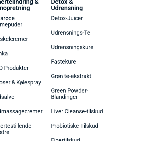
ertelindring &
Detox &
nopretning
Udrensning
rarøde
Detox-Juicer
rmepuder
Udrensnings-Te
skelcremer
Udrensningskure
nka
Fastekure
D Produkter
Grøn te-ekstrakt
oser & Kølespray
Green Powder-
dsalve
Blandinger
dmassagecremer
Liver Cleanse-tilskud
rtestillende
Probiotiske Tilskud
stre
Fibertilskud