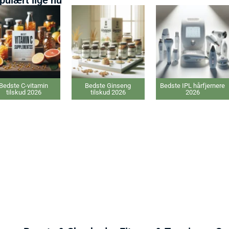
 C-vitamin
Bedste Ginseng
Bedste IPL hårfjernere
kud 2026
tilskud 2026
2026