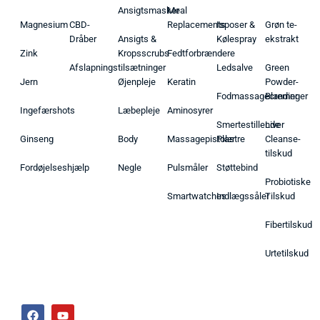
Ansigtsmasker
Meal
Magnesium
CBD-
Replacements
Isposer &
Grøn te-
Dråber
Ansigts &
Kølespray
ekstrakt
Zink
Kropsscrubs
Fedtforbrændere
Afslapningstilsætninger
Ledsalve
Green
Jern
Øjenpleje
Keratin
Powder-
Fodmassagecremer
Blandinger
Ingefærshots
Læbepleje
Aminosyrer
Smertestillende
Liver
Ginseng
Body
Massagepistoler
Plastre
Cleanse-
tilskud
Fordøjelseshjælp
Negle
Pulsmåler
Støttebind
Probiotiske
Smartwatches
Indlægssåler
Tilskud
Fibertilskud
Urtetilskud