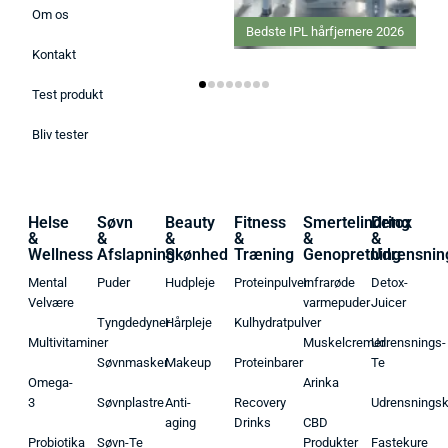
Om os
Bedste IPL hårfjernere 2026
Kontakt
Test produkt
Bliv tester
Helse
Søvn
Beauty
Fitness
Smertelindring
Detox
&
&
&
&
&
&
Wellness
Afslapning
Skønhed
Træning
Genopretning
Udrensnin
Mental
Puder
Hudpleje
Proteinpulver
Infrarøde
Detox-
Velvære
varmepuder
Juicer
Tyngdedyner
Hårpleje
Kulhydratpulver
Multivitaminer
Muskelcremer
Udrensnings-
Søvnmasker
Makeup
Proteinbarer
Te
Omega-
Arinka
3
Søvnplastre
Anti-
Recovery
Udrensnings
aging
Drinks
CBD
Probiotika
Søvn-Te
Produkter
Fastekure