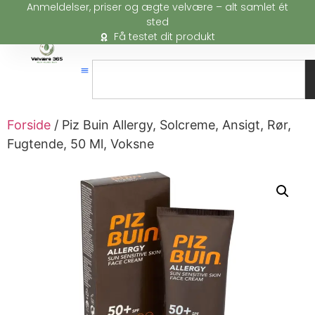
Anmeldelser, priser og ægte velvære – alt samlet ét
sted
Få testet dit produkt
Forside
/ Piz Buin Allergy, Solcreme, Ansigt, Rør,
Fugtende, 50 Ml, Voksne