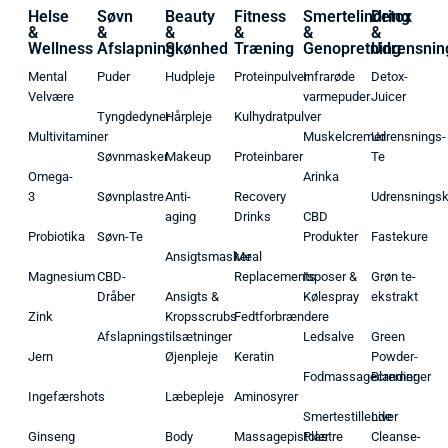
Helse
Søvn
Beauty
Fitness
Smertelindring
Detox
&
&
&
&
&
&
Wellness
Afslapning
Skønhed
Træning
Genopretning
Udrensnin
Mental
Puder
Hudpleje
Proteinpulver
Infrarøde
Detox-
Velvære
varmepuder
Juicer
Tyngdedyner
Hårpleje
Kulhydratpulver
Multivitaminer
Muskelcremer
Udrensnings-
Søvnmasker
Makeup
Proteinbarer
Te
Omega-
Arinka
3
Søvnplastre
Anti-
Recovery
Udrensnings
aging
Drinks
CBD
Probiotika
Søvn-Te
Produkter
Fastekure
Ansigtsmasker
Meal
Magnesium
CBD-
Replacements
Isposer &
Grøn te-
Dråber
Ansigts &
Kølespray
ekstrakt
Zink
Kropsscrubs
Fedtforbrændere
Afslapningstilsætninger
Ledsalve
Green
Jern
Øjenpleje
Keratin
Powder-
Fodmassagecremer
Blandinger
Ingefærshots
Læbepleje
Aminosyrer
Smertestillende
Liver
Ginseng
Body
Massagepistoler
Plastre
Cleanse-