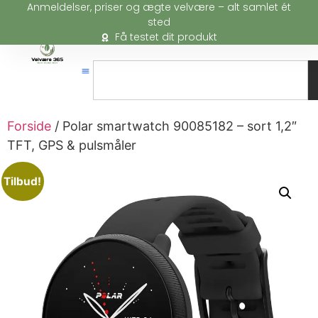
Anmeldelser, priser og ægte velvære – alt samlet ét
sted
Få testet dit produkt
Forside
/ Polar smartwatch 90085182 – sort 1,2″
TFT, GPS & pulsmåler
Tilbud!