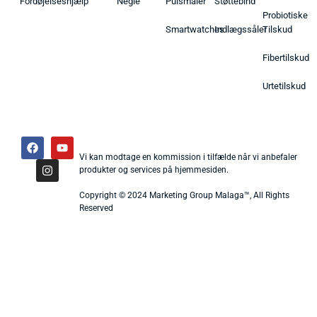
Fordøjelseshjælp
Negle
Pulsmåler
Støttebind
Probiotiske
Smartwatches
Indlægssåler
Tilskud
Fibertilskud
Urtetilskud
Vi kan modtage en kommission i tilfælde når vi anbefaler
produkter og services på hjemmesiden.
Copyright © 2024 Marketing Group Malaga™, All Rights
Reserved