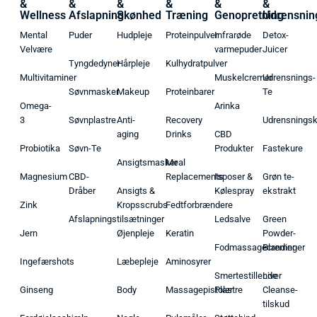
&
&
&
&
&
&
Wellness
Afslapning
Skønhed
Træning
Genopretning
Udrensnin
Mental
Puder
Hudpleje
Proteinpulver
Infrarøde
Detox-
Velvære
varmepuder
Juicer
Tyngdedyner
Hårpleje
Kulhydratpulver
Multivitaminer
Muskelcremer
Udrensnings-
Søvnmasker
Makeup
Proteinbarer
Te
Omega-
Arinka
3
Søvnplastre
Anti-
Recovery
Udrensnings
aging
Drinks
CBD
Probiotika
Søvn-Te
Produkter
Fastekure
Ansigtsmasker
Meal
Magnesium
CBD-
Replacements
Isposer &
Grøn te-
Dråber
Ansigts &
Kølespray
ekstrakt
Zink
Kropsscrubs
Fedtforbrændere
Afslapningstilsætninger
Ledsalve
Green
Jern
Øjenpleje
Keratin
Powder-
Fodmassagecremer
Blandinger
Ingefærshots
Læbepleje
Aminosyrer
Smertestillende
Liver
Ginseng
Body
Massagepistoler
Plastre
Cleanse-
tilskud