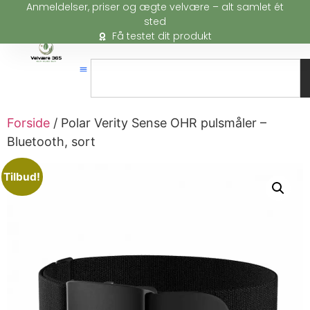
Anmeldelser, priser og ægte velvære – alt samlet ét
sted
Få testet dit produkt
Forside
/ Polar Verity Sense OHR pulsmåler –
Bluetooth, sort
Tilbud!