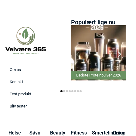
Populært lige nu
Om os
Bedste Proteinpulver 2026
Kontakt
Test produkt
Bliv tester
Helse
Søvn
Beauty
Fitness
Smertelindring
Detox