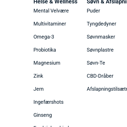
Helse & Wellness
Søvn & Afslapn
Mental Velvære
Puder
Multivitaminer
Tyngdedyner
Omega-3
Søvnmasker
Probiotika
Søvnplastre
Magnesium
Søvn-Te
Zink
CBD-Dråber
Jern
Afslapningstilsæt
Ingefærshots
Ginseng