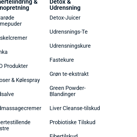
ertelindring &
Detox &
nopretning
Udrensning
rarøde
Detox-Juicer
rmepuder
Udrensnings-Te
skelcremer
Udrensningskure
nka
Fastekure
D Produkter
Grøn te-ekstrakt
oser & Kølespray
Green Powder-
dsalve
Blandinger
dmassagecremer
Liver Cleanse-tilskud
rtestillende
Probiotiske Tilskud
stre
Fibertilskud