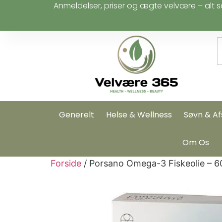
Anmeldelser, priser og ægte velvære – alt s
Generelt
Helse & Wellness
Søvn & Af
Om Os
Forside
/ Porsano Omega-3 Fiskeolie – 6