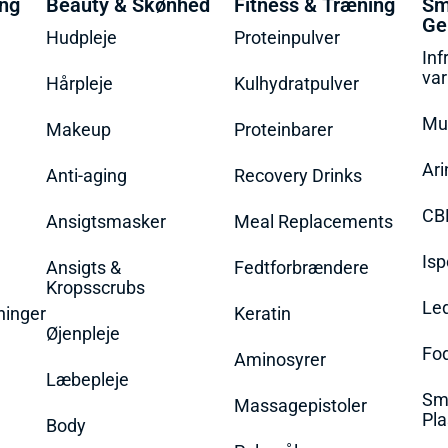
ing
Beauty & Skønhed
Fitness & Træning
Sm
Ge
Hudpleje
Proteinpulver
Inf
va
Hårpleje
Kulhydratpulver
Mu
Makeup
Proteinbarer
Ari
Anti-aging
Recovery Drinks
CB
Ansigtsmasker
Meal Replacements
Isp
Ansigts &
Fedtforbrændere
Kropsscrubs
Le
ninger
Keratin
Øjenpleje
Fo
Aminosyrer
Læbepleje
Sme
Massagepistoler
Pla
Body