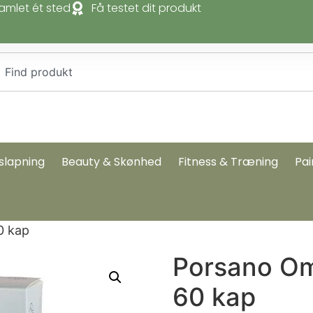
amlet ét sted
Få testet dit produkt
slapning
Beauty & Skønhed
Fitness & Træning
Pai
0 kap
Porsano Om
60 kap