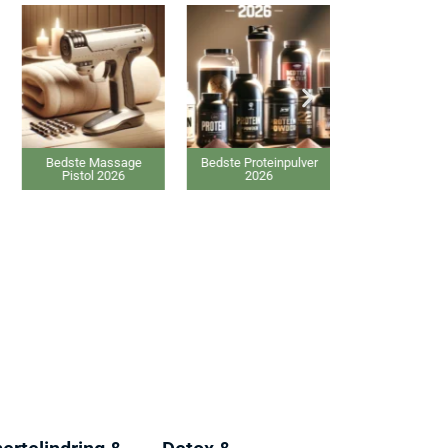
Bedste Massage
Bedste Proteinpulver
Bedste Gin
Pistol 2026
2026
tilskud 20