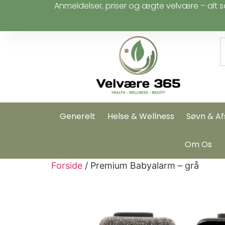
Anmeldelser, priser og ægte velvære – alt s
Generelt
Helse & Wellness
Søvn & Af
Om Os
Forside
/ Premium Babyalarm – grå