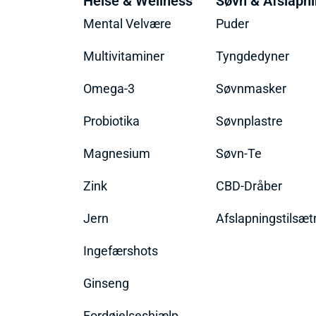
Helse & Wellness
Søvn & Afslapn
Mental Velvære
Puder
Multivitaminer
Tyngdedyner
Omega-3
Søvnmasker
Probiotika
Søvnplastre
Magnesium
Søvn-Te
Zink
CBD-Dråber
Jern
Afslapningstilsæt
Ingefærshots
Ginseng
Fordøjelseshjælp