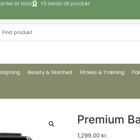
amlet ét sted
Få testet dit produkt
slapning
Beauty & Skønhed
Fitness & Træning
Pai
Premium Ba
1,299.00
kr.