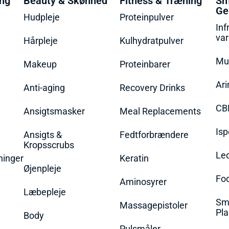
ing
Beauty & Skønhed
Fitness & Træning
Sm
Ge
Hudpleje
Proteinpulver
Inf
va
Hårpleje
Kulhydratpulver
Mu
Makeup
Proteinbarer
Ari
Anti-aging
Recovery Drinks
CB
Ansigtsmasker
Meal Replacements
Isp
Ansigts &
Fedtforbrændere
Kropsscrubs
Le
ninger
Keratin
Øjenpleje
Fo
Aminosyrer
Læbepleje
Sme
Massagepistoler
Pla
Body
Pulsmåler