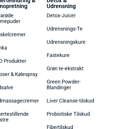
ertelindring &
Detox &
nopretning
Udrensning
rarøde
Detox-Juicer
rmepuder
Udrensnings-Te
skelcremer
Udrensningskure
nka
Fastekure
D Produkter
Grøn te-ekstrakt
oser & Kølespray
Green Powder-
dsalve
Blandinger
dmassagecremer
Liver Cleanse-tilskud
rtestillende
Probiotiske Tilskud
stre
Fibertilskud