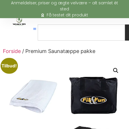
Anmeldelser, priser og ægte velvære – alt samlet ét
sted
Få testet dit produkt
Forside
/ Premium Saunatæppe pakke
Tilbud!