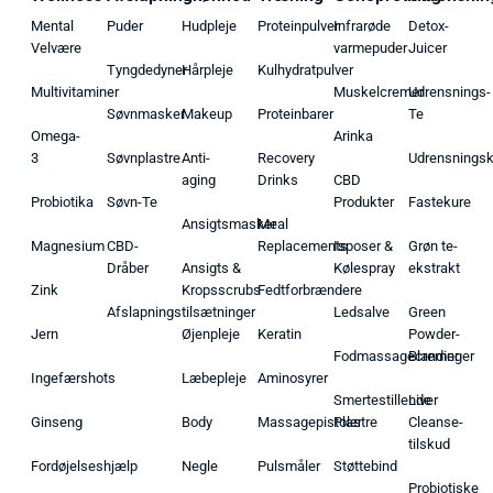
Mental
Puder
Hudpleje
Proteinpulver
Infrarøde
Detox-
Velvære
varmepuder
Juicer
Tyngdedyner
Hårpleje
Kulhydratpulver
Multivitaminer
Muskelcremer
Udrensnings-
Søvnmasker
Makeup
Proteinbarer
Te
Omega-
Arinka
3
Søvnplastre
Anti-
Recovery
Udrensnings
aging
Drinks
CBD
Probiotika
Søvn-Te
Produkter
Fastekure
Ansigtsmasker
Meal
Magnesium
CBD-
Replacements
Isposer &
Grøn te-
Dråber
Ansigts &
Kølespray
ekstrakt
Zink
Kropsscrubs
Fedtforbrændere
Afslapningstilsætninger
Ledsalve
Green
Jern
Øjenpleje
Keratin
Powder-
Fodmassagecremer
Blandinger
Ingefærshots
Læbepleje
Aminosyrer
Smertestillende
Liver
Ginseng
Body
Massagepistoler
Plastre
Cleanse-
tilskud
Fordøjelseshjælp
Negle
Pulsmåler
Støttebind
Probiotiske