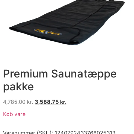
Premium Saunatæppe
pakke
4,785.00
kr.
3,588.75
kr.
Køb vare
Varenummer (SKU):
1240792433768025313