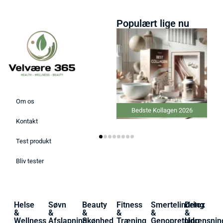
Populært lige nu
Om os
Bedste Kollagen 2026
B
Kontakt
Test produkt
Bliv tester
Helse
Søvn
Beauty
Fitness
Smertelindring
Detox
&
&
&
&
&
&
Wellness
Afslapning
Skønhed
Træning
Genopretning
Udrensnin