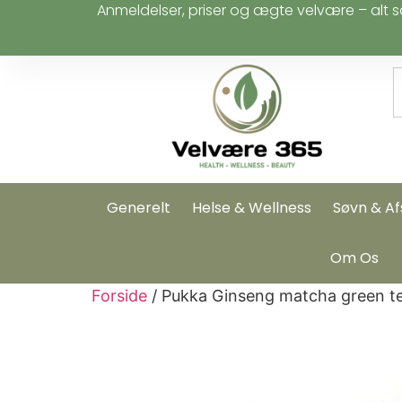
Anmeldelser, priser og ægte velvære – alt s
Generelt
Helse & Wellness
Søvn & Af
Om Os
Forside
/ Pukka Ginseng matcha green te