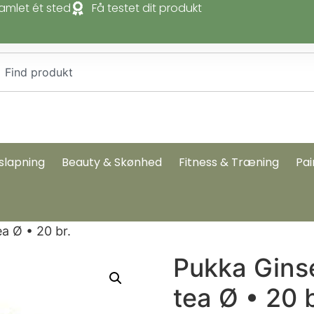
amlet ét sted
Få testet dit produkt
slapning
Beauty & Skønhed
Fitness & Træning
Pai
a Ø • 20 br.
Pukka Gins
tea Ø • 20 b