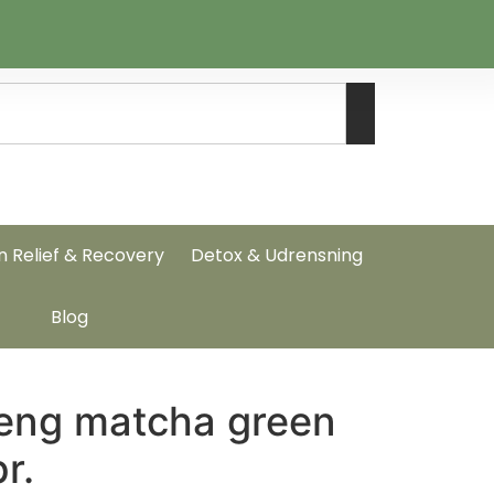
n Relief & Recovery
Detox & Udrensning
Blog
eng matcha green
r.