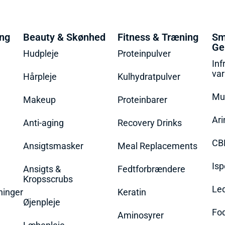
ing
Beauty & Skønhed
Fitness & Træning
Sm
Ge
Hudpleje
Proteinpulver
Inf
va
Hårpleje
Kulhydratpulver
Mu
Makeup
Proteinbarer
Ari
Anti-aging
Recovery Drinks
CB
Ansigtsmasker
Meal Replacements
Isp
Ansigts &
Fedtforbrændere
Kropsscrubs
Le
ninger
Keratin
Øjenpleje
Fo
Aminosyrer