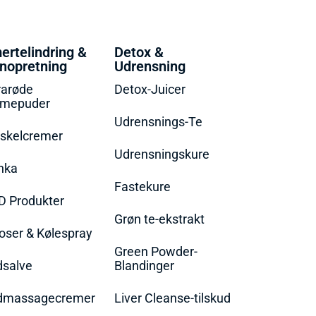
ertelindring &
Detox &
nopretning
Udrensning
rarøde
Detox-Juicer
rmepuder
Udrensnings-Te
skelcremer
Udrensningskure
nka
Fastekure
D Produkter
Grøn te-ekstrakt
oser & Kølespray
Green Powder-
dsalve
Blandinger
dmassagecremer
Liver Cleanse-tilskud