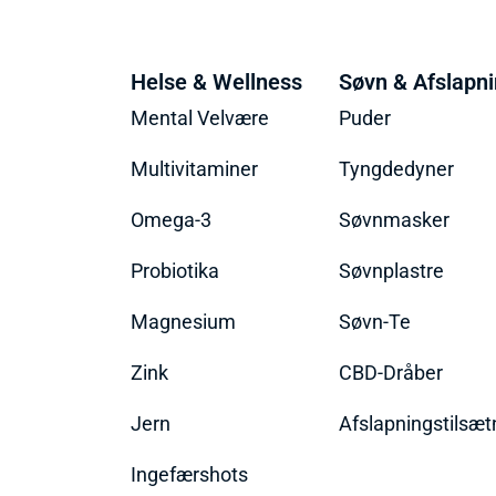
Helse & Wellness
Søvn & Afslapn
Mental Velvære
Puder
Multivitaminer
Tyngdedyner
Omega-3
Søvnmasker
Probiotika
Søvnplastre
Magnesium
Søvn-Te
Zink
CBD-Dråber
Jern
Afslapningstilsæt
Ingefærshots