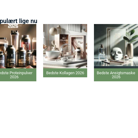
pulært lige nu
roteinpulver
Bedste Kollagen 2026
Bedste Ansigtsmaske
2026
2026