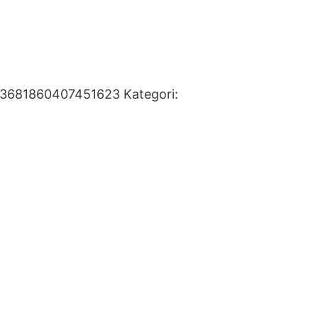
93681860407451623
Kategori: