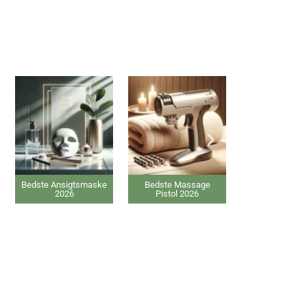
te Ansigtsmaske
Bedste Massage
Bedste IPL hårfjernere
2026
Pistol 2026
2026