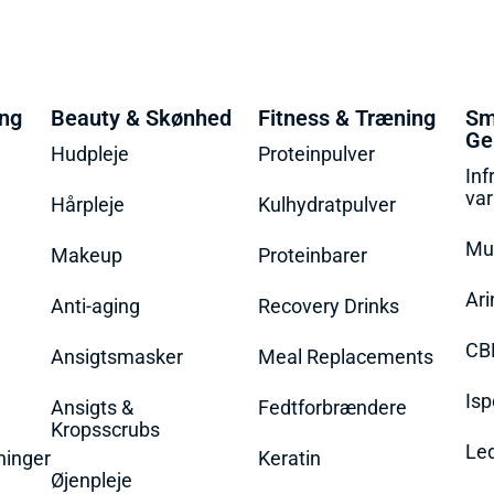
ing
Beauty & Skønhed
Fitness & Træning
Sm
Ge
Hudpleje
Proteinpulver
Inf
va
Hårpleje
Kulhydratpulver
Mu
Makeup
Proteinbarer
Ari
Anti-aging
Recovery Drinks
CB
Ansigtsmasker
Meal Replacements
Isp
Ansigts &
Fedtforbrændere
Kropsscrubs
Le
ninger
Keratin
Øjenpleje