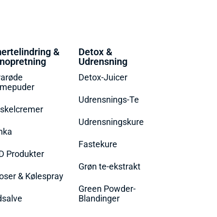
ertelindring &
Detox &
nopretning
Udrensning
rarøde
Detox-Juicer
rmepuder
Udrensnings-Te
skelcremer
Udrensningskure
nka
Fastekure
D Produkter
Grøn te-ekstrakt
oser & Kølespray
Green Powder-
dsalve
Blandinger