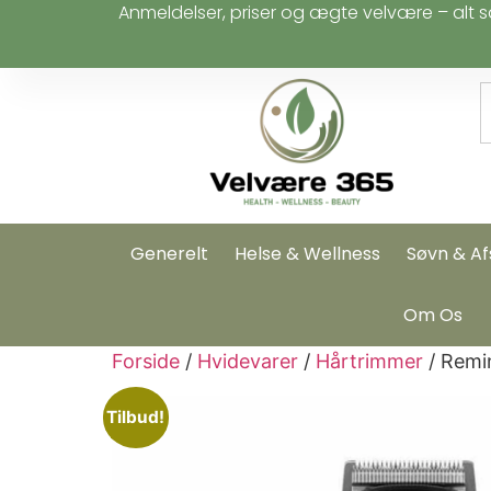
Anmeldelser, priser og ægte velvære – alt s
Generelt
Helse & Wellness
Søvn & Af
Om Os
Forside
/
Hvidevarer
/
Hårtrimmer
/ Remin
Tilbud!