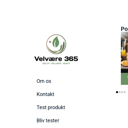
Po
Bedste C-v
Om os
tilskud 
Kontakt
Test produkt
Bliv tester