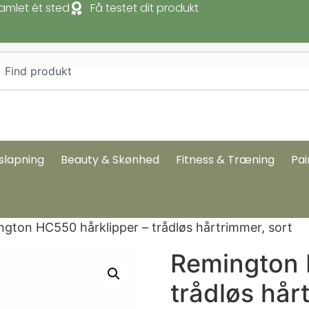
amlet ét sted
Få testet dit produkt
slapning
Beauty & Skønhed
Fitness & Træning
Pai
gton HC550 hårklipper – trådløs hårtrimmer, sort
Remington 
trådløs hår