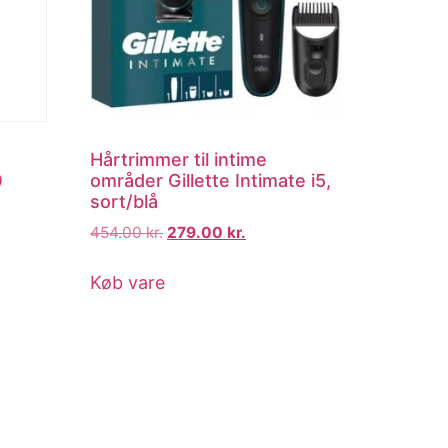
Hårtrimmer til intime
0
områder Gillette Intimate i5,
sort/blå
454.00
kr.
279.00
kr.
Køb vare