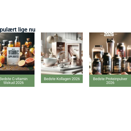
pulært lige nu
itamin
Bedste Kollagen 2026
Bedste Proteinpulver
Beds
2026
2026