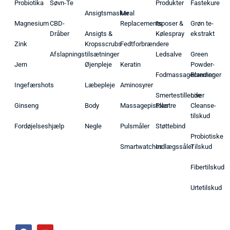
Probiotika
Søvn-Te
Produkter
Fastekure
Ansigtsmasker
Meal
Magnesium
CBD-
Replacements
Isposer &
Grøn te-
Dråber
Ansigts &
Kølespray
ekstrakt
Zink
Kropsscrubs
Fedtforbrændere
Afslapningstilsætninger
Ledsalve
Green
Jern
Øjenpleje
Keratin
Powder-
Fodmassagecremer
Blandinger
Ingefærshots
Læbepleje
Aminosyrer
Smertestillende
Liver
Ginseng
Body
Massagepistoler
Plastre
Cleanse-
tilskud
Fordøjelseshjælp
Negle
Pulsmåler
Støttebind
Probiotiske
Smartwatches
Indlægssåler
Tilskud
Fibertilskud
Urtetilskud