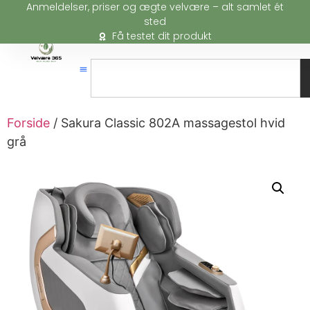
Anmeldelser, priser og ægte velvære – alt samlet ét
sted
Få testet dit produkt
Forside
/ Sakura Classic 802A massagestol hvid
grå