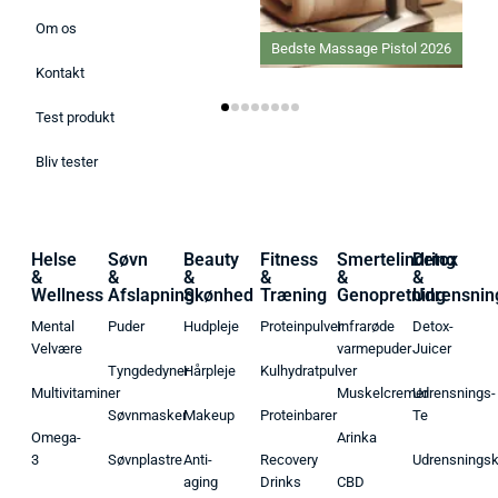
Om os
Bedste Massage Pistol 2026
Bedste Ansigtsmaske 2026
Kontakt
Test produkt
Bliv tester
Helse
Søvn
Beauty
Fitness
Smertelindring
Detox
&
&
&
&
&
&
Wellness
Afslapning
Skønhed
Træning
Genopretning
Udrensnin
Mental
Puder
Hudpleje
Proteinpulver
Infrarøde
Detox-
Velvære
varmepuder
Juicer
Tyngdedyner
Hårpleje
Kulhydratpulver
Multivitaminer
Muskelcremer
Udrensnings-
Søvnmasker
Makeup
Proteinbarer
Te
Omega-
Arinka
3
Søvnplastre
Anti-
Recovery
Udrensnings
aging
Drinks
CBD