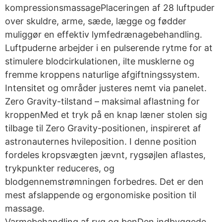
kompressionsmassagePlaceringen af 28 luftpuder
over skuldre, arme, sæde, lægge og fødder
muliggør en effektiv lymfedrænagebehandling.
Luftpuderne arbejder i en pulserende rytme for at
stimulere blodcirkulationen, ilte musklerne og
fremme kroppens naturlige afgiftningssystem.
Intensitet og områder justeres nemt via panelet.
Zero Gravity-tilstand – maksimal aflastning for
kroppenMed et tryk på en knap læner stolen sig
tilbage til Zero Gravity-positionen, inspireret af
astronauternes hvileposition. I denne position
fordeles kropsvægten jævnt, rygsøjlen aflastes,
trykpunkter reduceres, og
blodgennemstrømningen forbedres. Det er den
mest afslappende og ergonomiske position til
massage.
Varmebehandling af ryg og benDen indbyggede