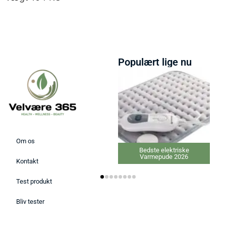
Populært lige nu
Om os
Bedste elektriske
Bedste C-vitamin tilskud
Varmepude 2026
2026
Kontakt
Test produkt
Bliv tester