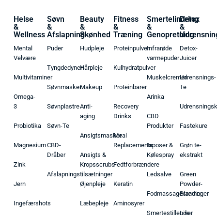
Helse
Søvn
Beauty
Fitness
Smertelindring
Detox
&
&
&
&
&
&
Wellness
Afslapning
Skønhed
Træning
Genopretning
Udrensnin
Mental
Puder
Hudpleje
Proteinpulver
Infrarøde
Detox-
Velvære
varmepuder
Juicer
Tyngdedyner
Hårpleje
Kulhydratpulver
Multivitaminer
Muskelcremer
Udrensnings-
Søvnmasker
Makeup
Proteinbarer
Te
Omega-
Arinka
3
Søvnplastre
Anti-
Recovery
Udrensnings
aging
Drinks
CBD
Probiotika
Søvn-Te
Produkter
Fastekure
Ansigtsmasker
Meal
Magnesium
CBD-
Replacements
Isposer &
Grøn te-
Dråber
Ansigts &
Kølespray
ekstrakt
Zink
Kropsscrubs
Fedtforbrændere
Afslapningstilsætninger
Ledsalve
Green
Jern
Øjenpleje
Keratin
Powder-
Fodmassagecremer
Blandinger
Ingefærshots
Læbepleje
Aminosyrer
Smertestillende
Liver