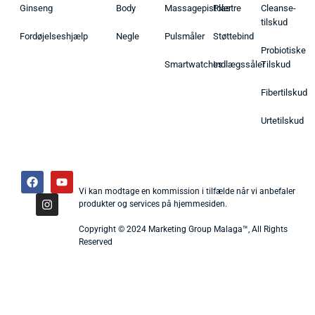
Ginseng
Body
Massagepistoler
Plastre
Cleanse-
tilskud
Fordøjelseshjælp
Negle
Pulsmåler
Støttebind
Probiotiske
Smartwatches
Indlægssåler
Tilskud
Fibertilskud
Urtetilskud
Vi kan modtage en kommission i tilfælde når vi anbefaler
produkter og services på hjemmesiden.
Copyright © 2024 Marketing Group Malaga™, All Rights
Reserved