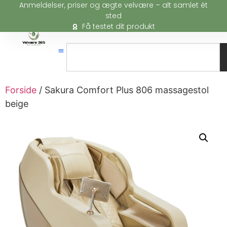
Anmeldelser, priser og ægte velvære – alt samlet ét
sted
Få testet dit produkt
Forside
/ Sakura Comfort Plus 806 massagestol
beige