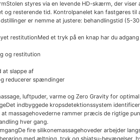
Stolen styres via en levende HD-skærm, der viser al
 og resterende tid. Kontrolpanelet kan fastgøres til 
ndstillinger er nemme at justere: behandlingstid (5-3
et restitutionMed et tryk på en knap har du adgang
g og restitution
 at slappe af
 og reducerer spændinger
sage, luftpuder, varme og Zero Gravity for optimal 
geDet indbyggede kropsdetektionssystem identificer
 at massagehovederne rammer præcis de rigtige punkt
andling hver gang.
omgangDe fire silikonemassagehoveder arbejder lang
ig berøring med æltning, tryk og shiatsu-bevægelser, 