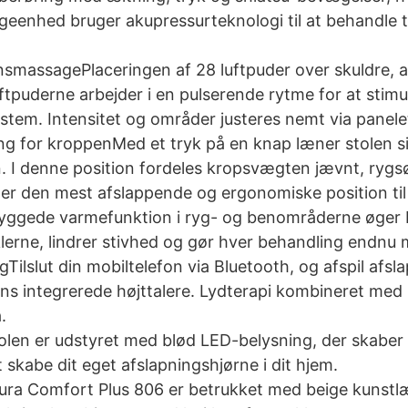
eenhed bruger akupressurteknologi til at behandle t
onsmassagePlaceringen af 28 luftpuder over skuldre,
puderne arbejder i en pulserende rytme for at stimul
stem. Intensitet og områder justeres nemt via panele
ng for kroppenMed et tryk på en knap læner stolen sig
n. I denne position fordeles kropsvægten jævnt, rygsø
r den mest afslappende og ergonomiske position ti
ggede varmefunktion i ryg- og benområderne øger b
rne, lindrer stivhed og gør hver behandling endnu 
gTilslut din mobiltelefon via Bluetooth, og afspil afsl
ns integrerede højttalere. Lydterapi kombineret med
.
len er udstyret med blød LED-belysning, der skaber
t skabe dit eget afslapningshjørne i dit hjem.
Sakura Comfort Plus 806 er betrukket med beige kunstl