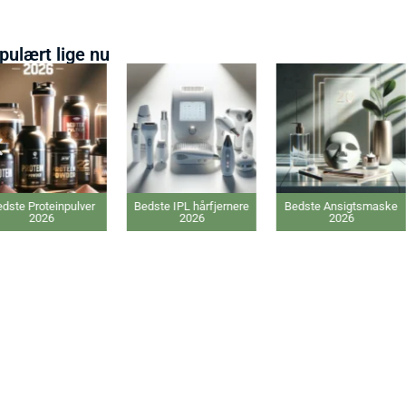
pulært lige nu
dste Proteinpulver
Bedste IPL hårfjernere
Bedste Ansigtsmaske
2026
2026
2026