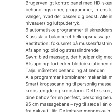
Brugervenligt kontrolpanel med HD-skærm
behandlingszoner, programmer, intensitet
vælger, hvad der passer dig bedst. Alle i
niveauer) og luftpudetryk.
6 automatiske programmer til skræddersy
Klassisk: afbalanceret helkropsmassage
Restitution: fokuseret på muskelaflastnin
Afslapning: blid og stresslindrende
Søvn: blød massage, der hjælper dig med
Afslapning: forbedrer blodcirkulationen
Talje: målrettet behandling af lænden
Alle programmer kombinerer mekanisk mas
Smart kropsscanning til personlig massa
kropslængde og kropsform. Dette sikrer,
dine behov for en perfekt, personlig beh
95 cm massagebane – ryg til sæde i én 
fra nakke til lår. De imiterer menneskel