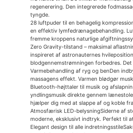
regenerering. Den integrerede fodmassag
tyngde.
28 luftpuder til en behagelig kompressi
en effektiv lymfedrænagebehandling. Luft
fremme kroppens naturlige afgiftningssy
Zero Gravity-tilstand – maksimal aflastni
inspireret af astronauternes hvilepositio
blodgennemstrømningen forbedres. Det e
Varmebehandling af ryg og benDen indby
massagens effekt. Varmen blødgør muskle
Bluetooth-højttaler til musik og afslapnin
yndlingsmusik direkte gennem lænestole
hjælper dig med at slappe af og koble fra
Atmosfærisk LED-belysningSiderne af sto
moderne, eksklusivt indtryk. Perfekt til a
Elegant design til alle indretningsstile