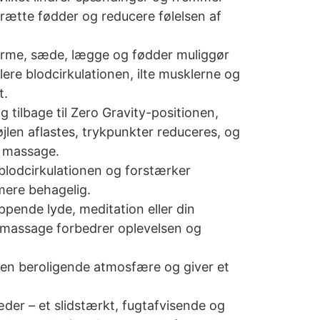
rætte fødder og reducere følelsen af
 arme, sæde, lægge og fødder muliggør
ere blodcirkulationen, ilte musklerne og
t.
 tilbage til Zero Gravity-positionen,
jlen aflastes, trykpunkter reduceres, og
l massage.
lodcirkulationen og forstærker
mere behagelig.
appende lyde, meditation eller din
 massage forbedrer oplevelsen og
 en beroligende atmosfære og giver et
æder – et slidstærkt, fugtafvisende og