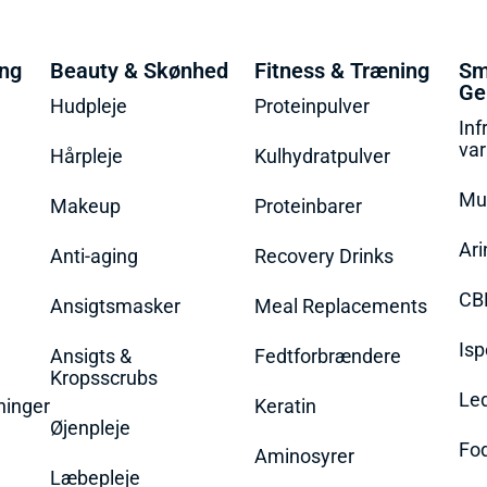
ing
Beauty & Skønhed
Fitness & Træning
Sm
Ge
Hudpleje
Proteinpulver
Inf
va
Hårpleje
Kulhydratpulver
Mu
Makeup
Proteinbarer
Ari
Anti-aging
Recovery Drinks
CB
Ansigtsmasker
Meal Replacements
Isp
Ansigts &
Fedtforbrændere
Kropsscrubs
Le
ninger
Keratin
Øjenpleje
Fo
Aminosyrer
Læbepleje