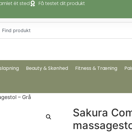
amlet ét sted
Få testet dit produkt
slapning
Beauty & Skønhed
Fitness & Træning
Pai
gestol – Grå
Sakura Com
massagesto