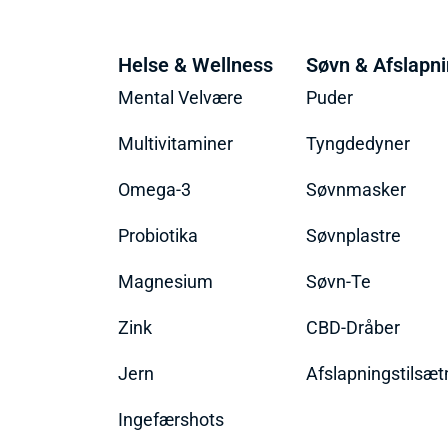
Helse & Wellness
Søvn & Afslapn
Mental Velvære
Puder
Multivitaminer
Tyngdedyner
Omega-3
Søvnmasker
Probiotika
Søvnplastre
Magnesium
Søvn-Te
Zink
CBD-Dråber
Jern
Afslapningstilsæt
Ingefærshots