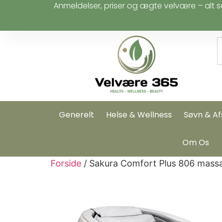
Anmeldelser, priser og ægte velvære – alt s
Generelt
Helse & Wellness
Søvn & Af
Om Os
Forside
/ Sakura Comfort Plus 806 massa