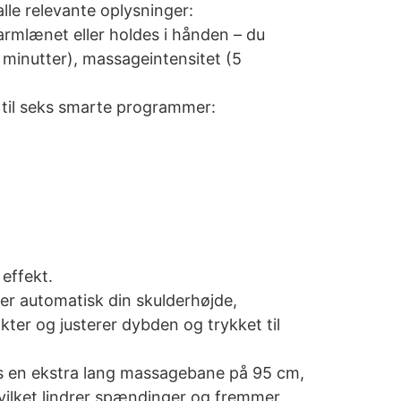
le relevante oplysninger:
armlænet eller holdes i hånden – du
0 minutter), massageintensitet (5
 til seks smarte programmer:
effekt.
er automatisk din skulderhøjde,
er og justerer dybden og trykket til
s en ekstra lang massagebane på 95 cm,
hvilket lindrer spændinger og fremmer