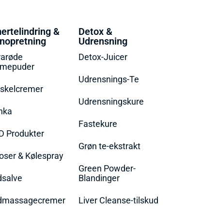
ertelindring &
Detox &
nopretning
Udrensning
rarøde
Detox-Juicer
rmepuder
Udrensnings-Te
skelcremer
Udrensningskure
nka
Fastekure
D Produkter
Grøn te-ekstrakt
oser & Kølespray
Green Powder-
dsalve
Blandinger
dmassagecremer
Liver Cleanse-tilskud