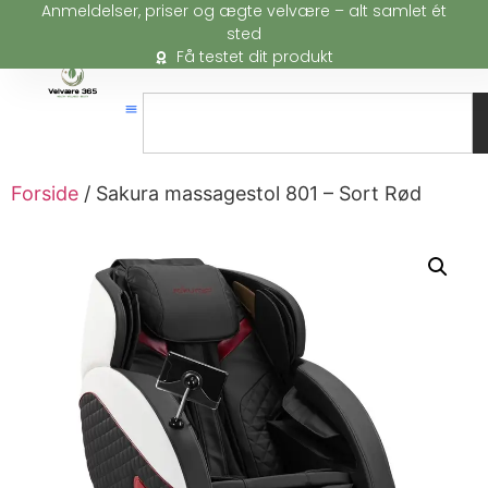
Anmeldelser, priser og ægte velvære – alt samlet ét
sted
Få testet dit produkt
Forside
/ Sakura massagestol 801 – Sort Rød