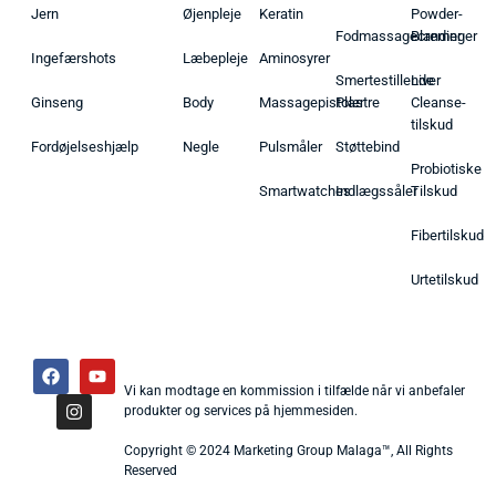
Jern
Øjenpleje
Keratin
Powder-
Fodmassagecremer
Blandinger
Ingefærshots
Læbepleje
Aminosyrer
Smertestillende
Liver
Ginseng
Body
Massagepistoler
Plastre
Cleanse-
tilskud
Fordøjelseshjælp
Negle
Pulsmåler
Støttebind
Probiotiske
Smartwatches
Indlægssåler
Tilskud
Fibertilskud
Urtetilskud
Vi kan modtage en kommission i tilfælde når vi anbefaler
produkter og services på hjemmesiden.
Copyright © 2024 Marketing Group Malaga™, All Rights
Reserved