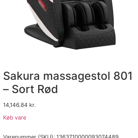
Sakura massagestol 801
– Sort Rød
14,146.84
kr.
Køb vare
Varenummer (SKU):
1363710000093074489