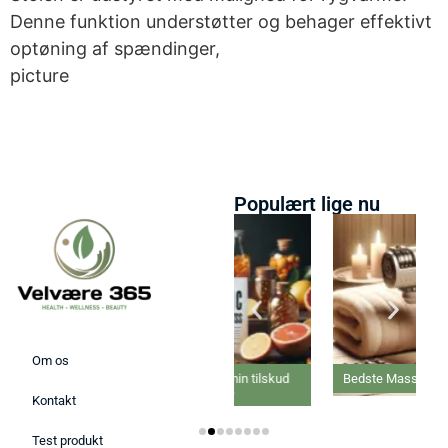
Denne funktion understøtter og behager effektivt
optøning af spændinger,
picture
Populært lige nu
Om os
Bedste C-vitamin tilskud
Bedste Massage Pistol 2026
2026
Kontakt
Test produkt