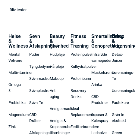
Bliv tester
Helse
Søvn
Beauty
Fitness
Smertelindring
Detox
&
&
&
&
&
&
Wellness
Afslapning
Skønhed
Træning
Genopretning
Udrensnin
Mental
Puder
Hudpleje
Proteinpulver
Infrarøde
Detox-
Velvære
varmepuder
Juicer
Tyngdedyner
Hårpleje
Kulhydratpulver
Multivitaminer
Muskelcremer
Udrensnings-
Søvnmasker
Makeup
Proteinbarer
Te
Omega-
Arinka
3
Søvnplastre
Anti-
Recovery
Udrensnings
aging
Drinks
CBD
Probiotika
Søvn-Te
Produkter
Fastekure
Ansigtsmasker
Meal
Magnesium
CBD-
Replacements
Isposer &
Grøn te-
Dråber
Ansigts &
Kølespray
ekstrakt
Zink
Kropsscrubs
Fedtforbrændere
Afslapningstilsætninger
Ledsalve
Green