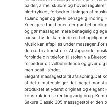
balder, arme, skuldre og hoved regulere
blodtrykket, forbedrer iltningen af mus
spændinger og giver behagelig lindring r
Yderligere funktioner, der gør behandli
og gør massagen mere behagelig og øger
uanset højde, kan finde en behagelig mas
Musik kan afspilles under massagen.For 
den rette atmosfære. Afslappende musik
forbinde din telefon til stolen via Blue
forbedrer dit velbefindende og giver dig
men også i sindet.
Elegant massagestol til afslapning.Det k
af dette materiale gør det meget modstan
produktet et yderst originalt og elegant 
konstruktion sikrer langvarig brug. Komp
Sakura Classic 305 massagestol er den pe