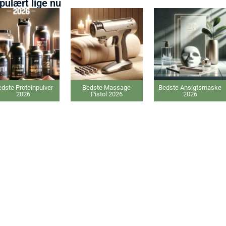
pulært lige nu
Bedste Massage
Bedste Ansigtsmaske
Bedste elektriske
Pistol 2026
2026
Varmepude 2026