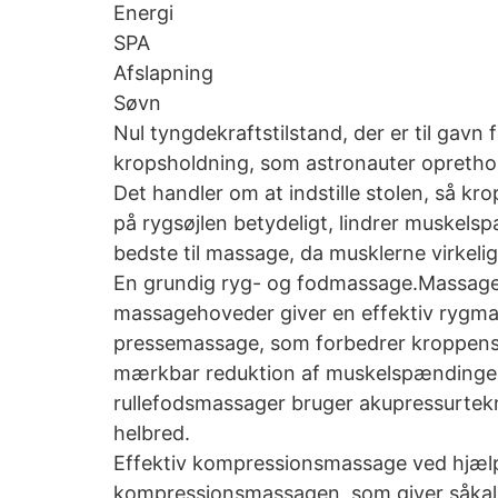
Energi
SPA
Afslapning
Søvn
Nul tyngdekraftstilstand, der er til gavn 
kropsholdning, som astronauter oprethol
Det handler om at indstille stolen, så k
på rygsøjlen betydeligt, lindrer muskels
bedste til massage, da musklerne virkelig
En grundig ryg- og fodmassage.Massage
massagehoveder giver en effektiv rygma
pressemassage, som forbedrer kroppens g
mærkbar reduktion af muskelspændinger, 
rullefodsmassager bruger akupressurteknik
helbred.
Effektiv kompressionsmassage ved hjælp
kompressionsmassagen, som giver såkal