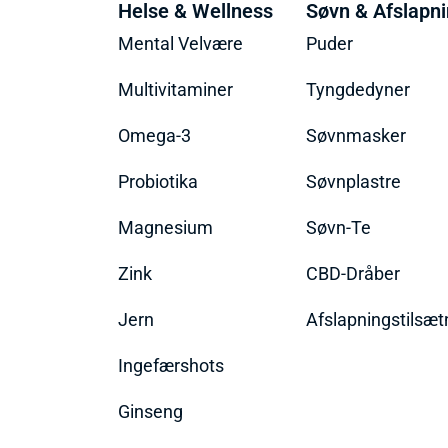
Helse & Wellness
Søvn & Afslapn
Mental Velvære
Puder
Multivitaminer
Tyngdedyner
Omega-3
Søvnmasker
Probiotika
Søvnplastre
Magnesium
Søvn-Te
Zink
CBD-Dråber
Jern
Afslapningstilsæt
Ingefærshots
Ginseng