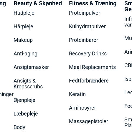
ing
Beauty & Skønhed
Fitness & Træning
Sm
Ge
Hudpleje
Proteinpulver
Inf
va
Hårpleje
Kulhydratpulver
Mu
Makeup
Proteinbarer
Ari
Anti-aging
Recovery Drinks
CB
Ansigtsmasker
Meal Replacements
Isp
Ansigts &
Fedtforbrændere
Kropsscrubs
Le
ninger
Keratin
Øjenpleje
Fo
Aminosyrer
Læbepleje
Sme
Massagepistoler
Pla
Body