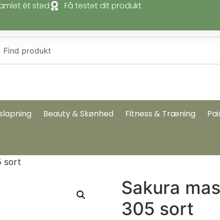
amlet ét sted
Få testet dit produkt
slapning
Beauty & Skønhed
Fitness & Træning
Pai
 sort
Sakura mas
305 sort