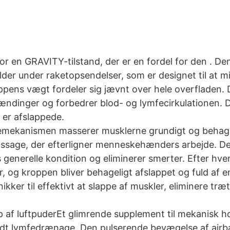
for en GRAVITY-tilstand, der er en fordel for den . De
der under raketopsendelser, som er designet til at m
roppens vægt fordeler sig jævnt over hele overfladen
pændinger og forbedrer blod- og lymfecirkulationen. D
 er afslappede.
mekanismen masserer musklerne grundigt og behagel
ssage, der efterligner menneskehænders arbejde. D
enerelle kondition og eliminerer smerter. Efter hve
og kroppen bliver behageligt afslappet og fuld af 
ker til effektivt at slappe af muskler, eliminere træt
 af luftpuderEt glimrende supplement til mekanisk 
dt lymfedrænage. Den pulserende bevægelse af airba