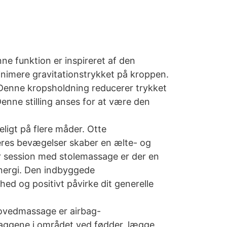
nne funktion er inspireret af den
inimere gravitationstrykket på kroppen.
. Denne kropsholdning reducerer trykket
enne stilling anses for at være den
igt på flere måder. Otte
eres bevægelser skaber en ælte- og
r session med stolemassage er der en
energi. Den indbyggede
hed og positivt påvirke dit generelle
hovedmassage er airbag-
ggene i området ved fødder, lægge,