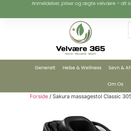
Anmeldelser, priser og ægte velvære – alt s
Generelt
Helse & Wellness
Søvn & Af
Om Os
Forside
/ Sakura massagestol Classic 305