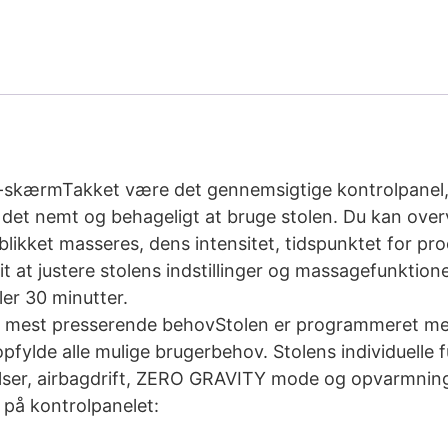
skærmTakket være det gennemsigtige kontrolpanel,
r det nemt og behageligt at bruge stolen. Du kan ove
likket masseres, dens intensitet, tidspunktet for pr
rit at justere stolens indstillinger og massagefunktion
ler 30 minutter.
e mest presserende behovStolen er programmeret m
t opfylde alle mulige brugerbehov. Stolens individuelle
er, airbagdrift, ZERO GRAVITY mode og opvarmning.
 på kontrolpanelet: