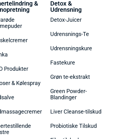
ertelindring &
Detox &
nopretning
Udrensning
rarøde
Detox-Juicer
rmepuder
Udrensnings-Te
skelcremer
Udrensningskure
nka
Fastekure
D Produkter
Grøn te-ekstrakt
oser & Kølespray
Green Powder-
dsalve
Blandinger
dmassagecremer
Liver Cleanse-tilskud
rtestillende
Probiotiske Tilskud
stre