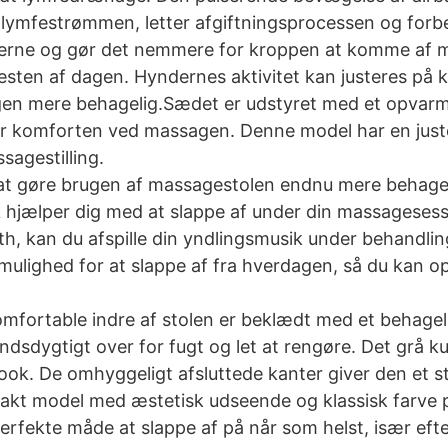
r lymfestrømmen, letter afgiftningsprocessen og forb
klerne og gør det nemmere for kroppen at komme af me
esten af dagen. Hyndernes aktivitet kan justeres på k
ngen mere behagelig.Sædet er udstyret med et opvar
 komforten ved massagen. Denne model har en juster
sagestilling.
at gøre brugen af massagestolen endnu mere behagelig
 hjælper dig med at slappe af under din massagesess
tooth, kan du afspille din yndlingsmusik under behand
 mulighed for at slappe af fra hverdagen, så du kan o
omfortable indre af stolen er beklædt med et behage
dsdygtigt over for fugt og let at rengøre. Det grå ku
look. De omhyggeligt afsluttede kanter giver den et s
akt model med æstetisk udseende og klassisk farve pas
rfekte måde at slappe af på når som helst, især efte