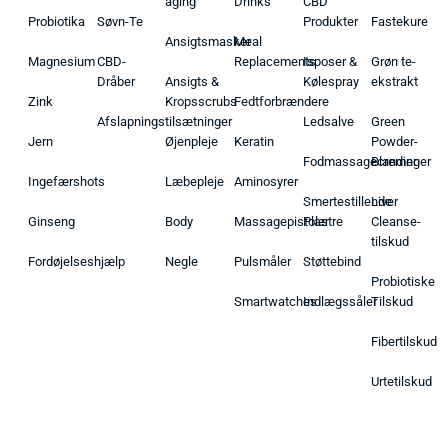
aging
Drinks
CBD
Probiotika
Søvn-Te
Produkter
Fastekure
Ansigtsmasker
Meal
Magnesium
CBD-
Replacements
Isposer &
Grøn te-
Dråber
Ansigts &
Kølespray
ekstrakt
Zink
Kropsscrubs
Fedtforbrændere
Afslapningstilsætninger
Ledsalve
Green
Jern
Øjenpleje
Keratin
Powder-
Fodmassagecremer
Blandinger
Ingefærshots
Læbepleje
Aminosyrer
Smertestillende
Liver
Ginseng
Body
Massagepistoler
Plastre
Cleanse-
tilskud
Fordøjelseshjælp
Negle
Pulsmåler
Støttebind
Probiotiske
Smartwatches
Indlægssåler
Tilskud
Fibertilskud
Urtetilskud