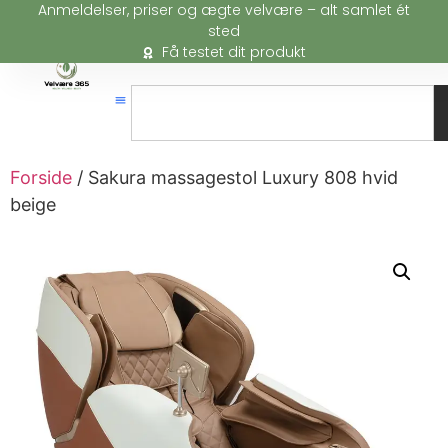
Anmeldelser, priser og ægte velvære – alt samlet ét
sted
Få testet dit produkt
Forside
/ Sakura massagestol Luxury 808 hvid
beige