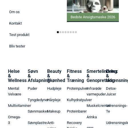
Om os
Bedste Ansigtsmaske 2026
Bedste IPL hårfjerner
Kontakt
Test produkt
Bliv tester
Helse
Søvn
Beauty
Fitness
Smertelindring
Detox
&
&
&
&
&
&
Wellness
Afslapning
Skønhed
Træning
Genopretning
Udrensnin
Mental
Puder
Hudpleje
Proteinpulver
Infrarøde
Detox-
Velvære
varmepuder
Juicer
Tyngdedyner
Hårpleje
Kulhydratpulver
Multivitaminer
Muskelcremer
Udrensnings-
Søvnmasker
Makeup
Proteinbarer
Te
Omega-
Arinka
3
Søvnplastre
Anti-
Recovery
Udrensnings