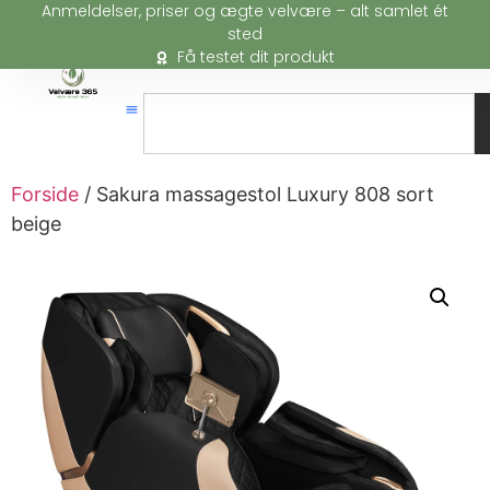
Anmeldelser, priser og ægte velvære – alt samlet ét
sted
Få testet dit produkt
Forside
/ Sakura massagestol Luxury 808 sort
beige