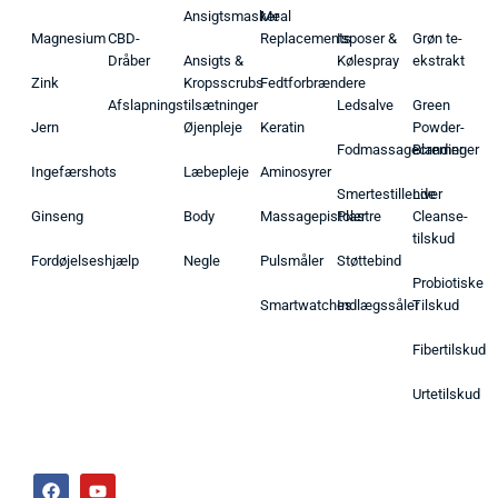
Ansigtsmasker
Meal
Magnesium
CBD-
Replacements
Isposer &
Grøn te-
Dråber
Ansigts &
Kølespray
ekstrakt
Zink
Kropsscrubs
Fedtforbrændere
Afslapningstilsætninger
Ledsalve
Green
Jern
Øjenpleje
Keratin
Powder-
Fodmassagecremer
Blandinger
Ingefærshots
Læbepleje
Aminosyrer
Smertestillende
Liver
Ginseng
Body
Massagepistoler
Plastre
Cleanse-
tilskud
Fordøjelseshjælp
Negle
Pulsmåler
Støttebind
Probiotiske
Smartwatches
Indlægssåler
Tilskud
Fibertilskud
Urtetilskud