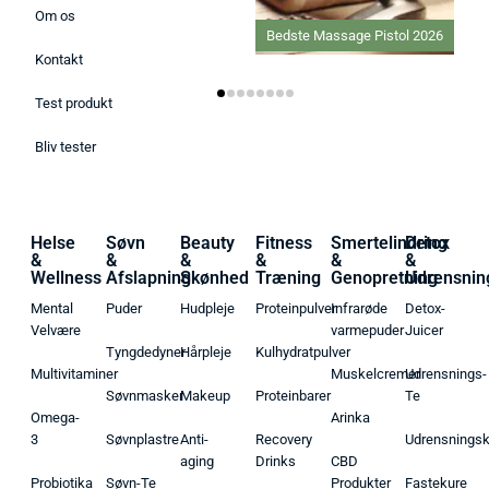
Om os
Bedste Massage Pistol 2026
Bedste C-vitamin tilsku
2026
Kontakt
Test produkt
Bliv tester
Helse
Søvn
Beauty
Fitness
Smertelindring
Detox
&
&
&
&
&
&
Wellness
Afslapning
Skønhed
Træning
Genopretning
Udrensnin
Mental
Puder
Hudpleje
Proteinpulver
Infrarøde
Detox-
Velvære
varmepuder
Juicer
Tyngdedyner
Hårpleje
Kulhydratpulver
Multivitaminer
Muskelcremer
Udrensnings-
Søvnmasker
Makeup
Proteinbarer
Te
Omega-
Arinka
3
Søvnplastre
Anti-
Recovery
Udrensnings
aging
Drinks
CBD
Probiotika
Søvn-Te
Produkter
Fastekure