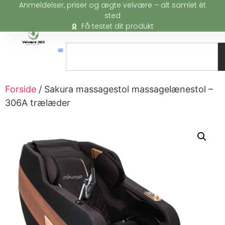
Anmeldelser, priser og ægte velvære – alt samlet ét
sted
Få testet dit produkt
Forside
/ Sakura massagestol massagelænestol –
306A trælæder