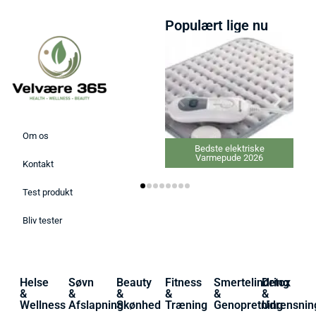
Populært lige nu
Om os
Bedste elektriske
Varmepude 2026
Kontakt
Test produkt
Bliv tester
Helse
Søvn
Beauty
Fitness
Smertelindring
Detox
&
&
&
&
&
&
Wellness
Afslapning
Skønhed
Træning
Genopretning
Udrensnin