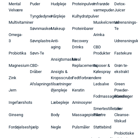
Mental
Puder
Hudpleje
Proteinpulver
Infrarøde
Detox-
Velvære
varmepuder
Juicer
Tyngdedyner
Hårpleje
Kulhydratpulver
Multivitaminer
Muskelcremer
Udrensnings-
Søvnmasker
Makeup
Proteinbarer
Te
Omega-
Arinka
3
Søvnplastre
Anti-
Recovery
Udrensnings
aging
Drinks
CBD
Probiotika
Søvn-Te
Produkter
Fastekure
Ansigtsmasker
Meal
Magnesium
CBD-
Replacements
Isposer &
Grøn te-
Dråber
Ansigts &
Kølespray
ekstrakt
Zink
Kropsscrubs
Fedtforbrændere
Afslapningstilsætninger
Ledsalve
Green
Jern
Øjenpleje
Keratin
Powder-
Fodmassagecremer
Blandinger
Ingefærshots
Læbepleje
Aminosyrer
Smertestillende
Liver
Ginseng
Body
Massagepistoler
Plastre
Cleanse-
tilskud
Fordøjelseshjælp
Negle
Pulsmåler
Støttebind
Probiotiske