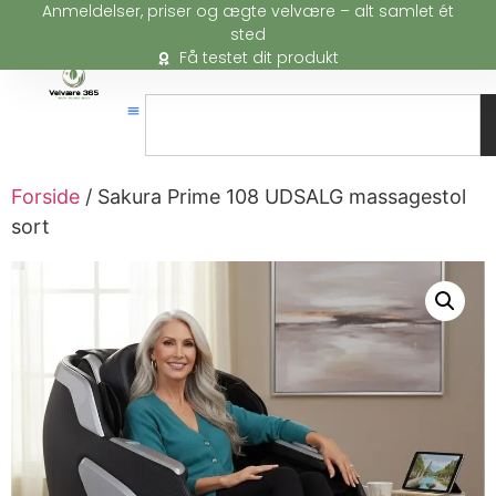
Anmeldelser, priser og ægte velvære – alt samlet ét
sted
Få testet dit produkt
Forside
/ Sakura Prime 108 UDSALG massagestol
sort