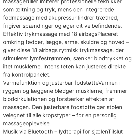
massageruller imiterer professionelle teknikker
som æltning og tryk, mens den integrerede
fodmassage med akupressur lindrer træthed,
frigiver spændinger og øger dit velbefindende.
Effektiv trykmassage med 18 airbagsPlaceret
omkring fødder, lægge, arme, skuldre og hoved –
giver disse 18 airbags rytmisk trykmassage, der
stimulerer lymfestrømmen, sænker blodtrykket og
iltet musklerne. Intensiteten kan justeres direkte
fra kontrolpanelet.
Varmefunktion og justerbar fodstøtteVarmen i
ryggen og læggene blødgør musklerne, fremmer
blodcirkulationen og forstærker effekten af
massagen. Den justerbare fodstøtte gør stolen
velegnet til alle kropstyper – for en personlig
massageoplevelse.
Musik via Bluetooth – lydterapi for sjælenTilslut