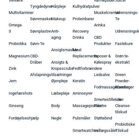
Velvære
varmepuder
Juicer
Tyngdedyner
Hårpleje
Kulhydratpulver
Multivitaminer
Muskelcremer
Udrensnings-
Søvnmasker
Makeup
Proteinbarer
Te
Omega-
Arinka
3
Søvnplastre
Anti-
Recovery
Udrensnings
aging
Drinks
CBD
Probiotika
Søvn-Te
Produkter
Fastekure
Ansigtsmasker
Meal
Magnesium
CBD-
Replacements
Isposer &
Grøn te-
Dråber
Ansigts &
Kølespray
ekstrakt
Zink
Kropsscrubs
Fedtforbrændere
Afslapningstilsætninger
Ledsalve
Green
Jern
Øjenpleje
Keratin
Powder-
Fodmassagecremer
Blandinger
Ingefærshots
Læbepleje
Aminosyrer
Smertestillende
Liver
Ginseng
Body
Massagepistoler
Plastre
Cleanse-
tilskud
Fordøjelseshjælp
Negle
Pulsmåler
Støttebind
Probiotiske
Smartwatches
Indlægssåler
Tilskud