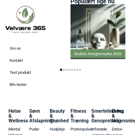
Populært lige nu
Om os
Bedste Ansigtsmaske 2026
Bedste Ginseng tilskud 2026
Kontakt
Test produkt
Bliv tester
Helse
Søvn
Beauty
Fitness
Smertelindring
Detox
&
&
&
&
&
&
Wellness
Afslapning
Skønhed
Træning
Genopretning
Udrensnin
Mental
Puder
Hudpleje
Proteinpulver
Infrarøde
Detox-