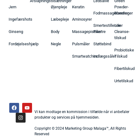
Afslapningstilsætninger
Ledsalve
Green
Jern
Øjenpleje
Keratin
Powder-
Fodmassagecremer
Blandinger
Ingefærshots
Læbepleje
Aminosyrer
Smertestillende
Liver
Ginseng
Body
Massagepistoler
Plastre
Cleanse-
tilskud
Fordøjelseshjælp
Negle
Pulsmåler
Støttebind
Probiotiske
Smartwatches
Indlægssåler
Tilskud
Fibertilskud
Urtetilskud
Vi kan modtage en kommission i tilfælde når vi anbefaler
produkter og services på hjemmesiden.
Copyright © 2024 Marketing Group Malaga™, All Rights
Reserved