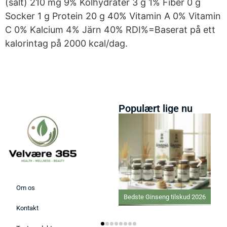
(salt) 210 mg 9% Kolhydrater 3 g 1% Fiber 0 g
Socker 1 g Protein 20 g 40% Vitamin A 0% Vitamin
C 0% Kalcium 4% Järn 40% RDI%=Baserat på ett
kalorintag på 2000 kcal/dag.
Populært lige nu
Om os
Bedste Ginseng tilskud 2026
Bedste elektriske
Varmepude 2026
Kontakt