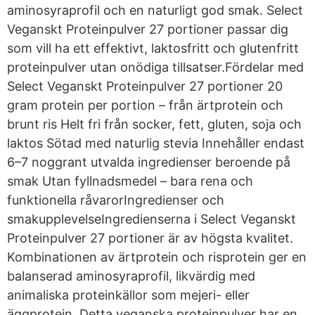
aminosyraprofil och en naturligt god smak. Select
Veganskt Proteinpulver 27 portioner passar dig
som vill ha ett effektivt, laktosfritt och glutenfritt
proteinpulver utan onödiga tillsatser.Fördelar med
Select Veganskt Proteinpulver 27 portioner 20
gram protein per portion – från ärtprotein och
brunt ris Helt fri från socker, fett, gluten, soja och
laktos Sötad med naturlig stevia Innehåller endast
6–7 noggrant utvalda ingredienser beroende på
smak Utan fyllnadsmedel – bara rena och
funktionella råvarorIngredienser och
smakupplevelseIngredienserna i Select Veganskt
Proteinpulver 27 portioner är av högsta kvalitet.
Kombinationen av ärtprotein och risprotein ger en
balanserad aminosyraprofil, likvärdig med
animaliska proteinkällor som mejeri- eller
äggprotein. Detta veganska proteinpulver har en