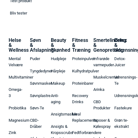
Test produkt
Bliv tester
Helse
Søvn
Beauty
Fitness
Smertelindring
Detox
&
&
&
&
&
&
Wellness
Afslapning
Skønhed
Træning
Genopretning
Udrensnin
Mental
Puder
Hudpleje
Proteinpulver
Infrarøde
Detox-
Velvære
varmepuder
Juicer
Tyngdedyner
Hårpleje
Kulhydratpulver
Multivitaminer
Muskelcremer
Udrensnings-
Søvnmasker
Makeup
Proteinbarer
Te
Omega-
Arinka
3
Søvnplastre
Anti-
Recovery
Udrensnings
aging
Drinks
CBD
Probiotika
Søvn-Te
Produkter
Fastekure
Ansigtsmasker
Meal
Magnesium
CBD-
Replacements
Isposer &
Grøn te-
Dråber
Ansigts &
Kølespray
ekstrakt
Zink
Kropsscrubs
Fedtforbrændere