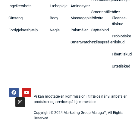
Ingefærshots
Læbepleje
Aminosyrer
Smertestillende
Liver
Ginseng
Body
Massagepistoler
Plastre
Cleanse-
tilskud
Fordøjelseshjælp
Negle
Pulsmåler
Støttebind
Probiotiske
Smartwatches
Indlægssåler
Tilskud
Fibertilskud
Urtetilskud
Vi kan modtage en kommission i tilfælde når vi anbefaler
produkter og services på hjemmesiden.
Copyright © 2024 Marketing Group Malaga™, All Rights
Reserved