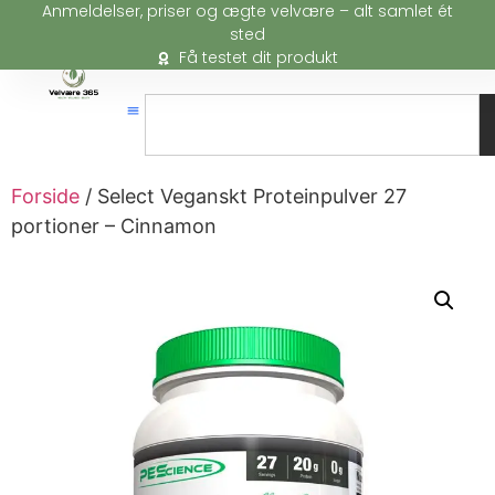
Anmeldelser, priser og ægte velvære – alt samlet ét
sted
Få testet dit produkt
Forside
/ Select Veganskt Proteinpulver 27
portioner – Cinnamon