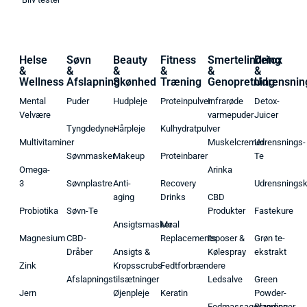
Helse
Søvn
Beauty
Fitness
Smertelindring
Detox
&
&
&
&
&
&
Wellness
Afslapning
Skønhed
Træning
Genopretning
Udrensnin
Mental
Puder
Hudpleje
Proteinpulver
Infrarøde
Detox-
Velvære
varmepuder
Juicer
Tyngdedyner
Hårpleje
Kulhydratpulver
Multivitaminer
Muskelcremer
Udrensnings-
Søvnmasker
Makeup
Proteinbarer
Te
Omega-
Arinka
3
Søvnplastre
Anti-
Recovery
Udrensnings
aging
Drinks
CBD
Probiotika
Søvn-Te
Produkter
Fastekure
Ansigtsmasker
Meal
Magnesium
CBD-
Replacements
Isposer &
Grøn te-
Dråber
Ansigts &
Kølespray
ekstrakt
Zink
Kropsscrubs
Fedtforbrændere
Afslapningstilsætninger
Ledsalve
Green
Jern
Øjenpleje
Keratin
Powder-
Fodmassagecremer
Blandinger