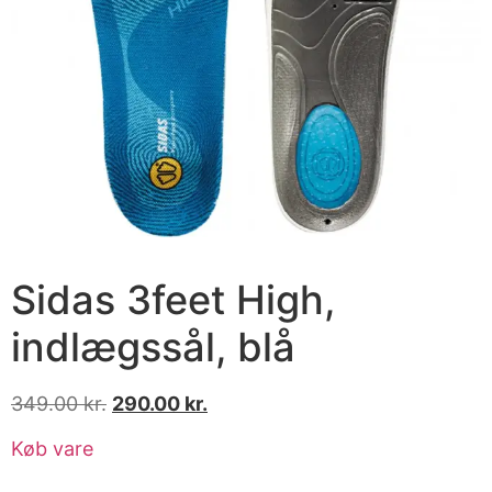
Sidas 3feet High,
indlægssål, blå
349.00
kr.
290.00
kr.
Køb vare