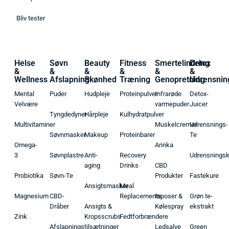
Bliv tester
Helse
Søvn
Beauty
Fitness
Smertelindring
Detox
&
&
&
&
&
&
Wellness
Afslapning
Skønhed
Træning
Genopretning
Udrensnin
Mental
Puder
Hudpleje
Proteinpulver
Infrarøde
Detox-
Velvære
varmepuder
Juicer
Tyngdedyner
Hårpleje
Kulhydratpulver
Multivitaminer
Muskelcremer
Udrensnings-
Søvnmasker
Makeup
Proteinbarer
Te
Omega-
Arinka
3
Søvnplastre
Anti-
Recovery
Udrensnings
aging
Drinks
CBD
Probiotika
Søvn-Te
Produkter
Fastekure
Ansigtsmasker
Meal
Magnesium
CBD-
Replacements
Isposer &
Grøn te-
Dråber
Ansigts &
Kølespray
ekstrakt
Zink
Kropsscrubs
Fedtforbrændere
Afslapningstilsætninger
Ledsalve
Green