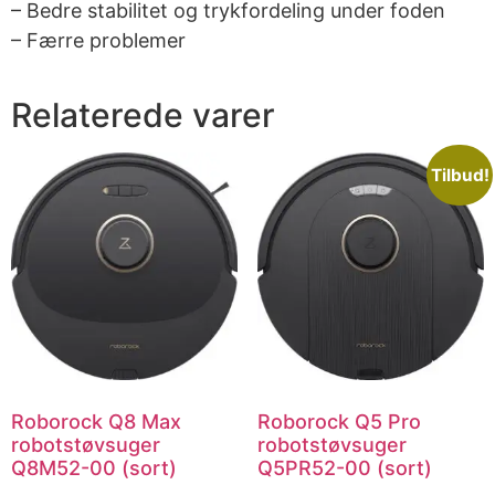
– Bedre stabilitet og trykfordeling under foden
– Færre problemer
Relaterede varer
Tilbud!
Roborock Q8 Max
Roborock Q5 Pro
robotstøvsuger
robotstøvsuger
Q8M52-00 (sort)
Q5PR52-00 (sort)