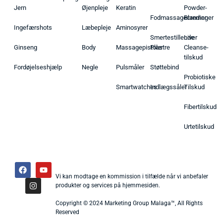
Jern
Øjenpleje
Keratin
Powder-
Fodmassagecremer
Blandinger
Ingefærshots
Læbepleje
Aminosyrer
Smertestillende
Liver
Ginseng
Body
Massagepistoler
Plastre
Cleanse-
tilskud
Fordøjelseshjælp
Negle
Pulsmåler
Støttebind
Probiotiske
Smartwatches
Indlægssåler
Tilskud
Fibertilskud
Urtetilskud
Vi kan modtage en kommission i tilfælde når vi anbefaler
produkter og services på hjemmesiden.
Copyright © 2024 Marketing Group Malaga™, All Rights
Reserved