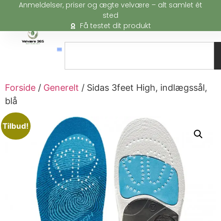
Anmeldelser, priser og ægte velvære – alt samlet ét
sted
Få testet dit produkt
Forside
/
Generelt
/ Sidas 3feet High, indlægssål,
blå
Tilbud!