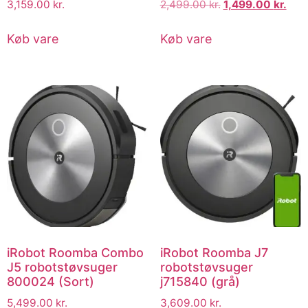
3,159.00
kr.
2,499.00
kr.
1,499.00
kr.
Køb vare
Køb vare
iRobot Roomba Combo
iRobot Roomba J7
J5 robotstøvsuger
robotstøvsuger
800024 (Sort)
j715840 (grå)
5,499.00
kr.
3,609.00
kr.