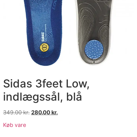
Sidas 3feet Low,
indlægssål, blå
349.00
kr.
280.00
kr.
Køb vare