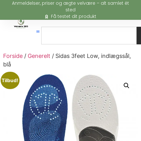
Anmeldelser, priser og ægte velvære – alt samlet ét
sted
Få testet dit produkt
Forside
/
Generelt
/ Sidas 3feet Low, indlægssål,
blå
Tilbud!