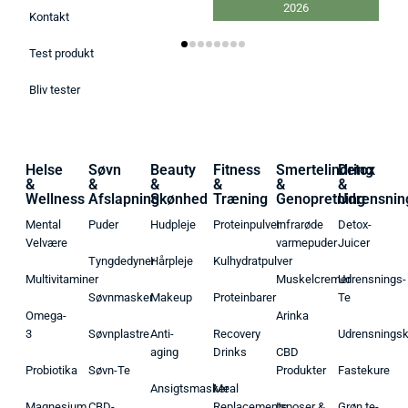
2026
Kontakt
Test produkt
Bliv tester
Helse
Søvn
Beauty
Fitness
Smertelindring
Detox
&
&
&
&
&
&
Wellness
Afslapning
Skønhed
Træning
Genopretning
Udrensnin
Mental
Puder
Hudpleje
Proteinpulver
Infrarøde
Detox-
Velvære
varmepuder
Juicer
Tyngdedyner
Hårpleje
Kulhydratpulver
Multivitaminer
Muskelcremer
Udrensnings-
Søvnmasker
Makeup
Proteinbarer
Te
Omega-
Arinka
3
Søvnplastre
Anti-
Recovery
Udrensnings
aging
Drinks
CBD
Probiotika
Søvn-Te
Produkter
Fastekure
Ansigtsmasker
Meal
Magnesium
CBD-
Replacements
Isposer &
Grøn te-