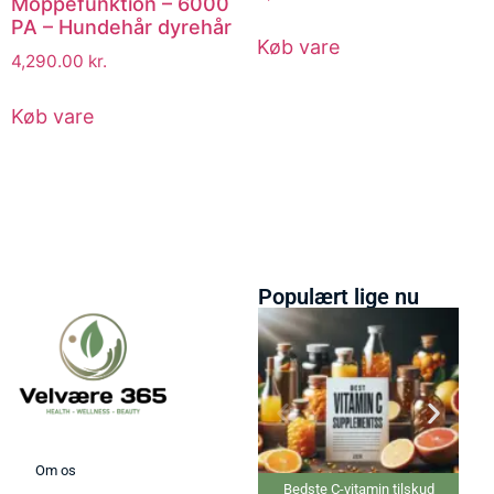
Moppefunktion – 6000
PA – Hundehår dyrehår
Køb vare
4,290.00
kr.
Køb vare
Populært lige nu
Om os
Bedste C-vitamin tilskud