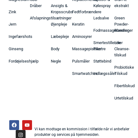
Dråber
Ansigts &
Kølespray
ekstrakt
Zink
Kropsscrubs
Fedtforbrændere
Afslapningstilsætninger
Ledsalve
Green
Jern
Øjenpleje
Keratin
Powder-
Fodmassagecremer
Blandinger
Ingefærshots
Læbepleje
Aminosyrer
Smertestillende
Liver
Ginseng
Body
Massagepistoler
Plastre
Cleanse-
tilskud
Fordøjelseshjælp
Negle
Pulsmåler
Støttebind
Probiotiske
Smartwatches
Indlægssåler
Tilskud
Fibertilskud
Urtetilskud
Vi kan modtage en kommission i tilfælde når vi anbefaler
produkter og services på hjemmesiden.