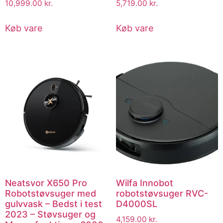
10,999.00
kr.
5,719.00
kr.
Køb vare
Køb vare
Neatsvor X650 Pro
Wilfa Innobot
Robotstøvsuger med
robotstøvsuger RVC-
gulvvask – Bedst i test
D4000SL
2023 – Støvsuger og
4,159.00
kr.