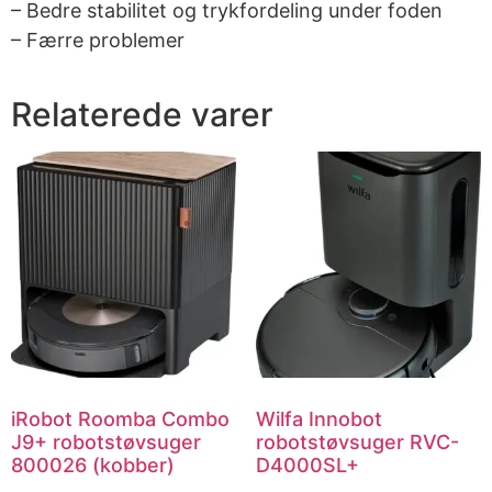
– Bedre stabilitet og trykfordeling under foden
– Færre problemer
Relaterede varer
iRobot Roomba Combo
Wilfa Innobot
J9+ robotstøvsuger
robotstøvsuger RVC-
800026 (kobber)
D4000SL+