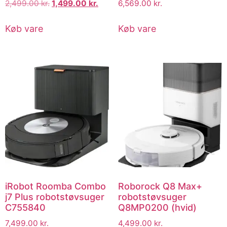
2,499.00
kr.
1,499.00
kr.
6,569.00
kr.
Køb vare
Køb vare
iRobot Roomba Combo
Roborock Q8 Max+
j7 Plus robotstøvsuger
robotstøvsuger
C755840
Q8MP0200 (hvid)
7,499.00
kr.
4,499.00
kr.