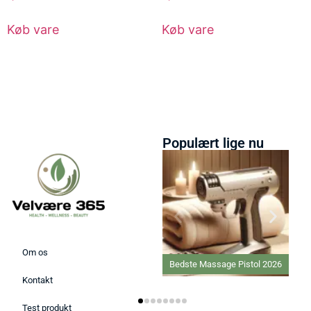
Køb vare
Køb vare
Populært lige nu
Om os
Bedste Massage Pistol 2026
Beds
Var
Kontakt
Test produkt