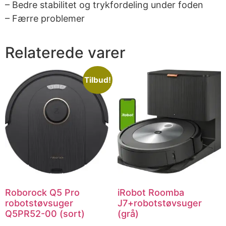
– Bedre stabilitet og trykfordeling under foden
– Færre problemer
Relaterede varer
Tilbud!
Roborock Q5 Pro
iRobot Roomba
robotstøvsuger
J7+robotstøvsuger
Q5PR52-00 (sort)
(grå)