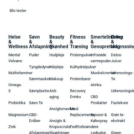
Bliv tester
Helse
Søvn
Beauty
Fitness
Smertelindring
Detox
&
&
&
&
&
&
Wellness
Afslapning
Skønhed
Træning
Genopretning
Udrensnin
Mental
Puder
Hudpleje
Proteinpulver
Infrarøde
Detox-
Velvære
varmepuder
Juicer
Tyngdedyner
Hårpleje
Kulhydratpulver
Multivitaminer
Muskelcremer
Udrensnings-
Søvnmasker
Makeup
Proteinbarer
Te
Omega-
Arinka
3
Søvnplastre
Anti-
Recovery
Udrensnings
aging
Drinks
CBD
Probiotika
Søvn-Te
Produkter
Fastekure
Ansigtsmasker
Meal
Magnesium
CBD-
Replacements
Isposer &
Grøn te-
Dråber
Ansigts &
Kølespray
ekstrakt
Zink
Kropsscrubs
Fedtforbrændere
Afslapningstilsætninger
Ledsalve
Green