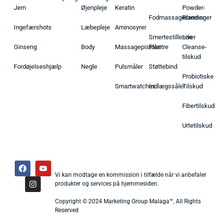
Jern
Øjenpleje
Keratin
Powder-
Fodmassagecremer
Blandinger
Ingefærshots
Læbepleje
Aminosyrer
Smertestillende
Liver
Ginseng
Body
Massagepistoler
Plastre
Cleanse-
tilskud
Fordøjelseshjælp
Negle
Pulsmåler
Støttebind
Probiotiske
Smartwatches
Indlægssåler
Tilskud
Fibertilskud
Urtetilskud
Vi kan modtage en kommission i tilfælde når vi anbefaler
produkter og services på hjemmesiden.
Copyright © 2024 Marketing Group Malaga™, All Rights
Reserved