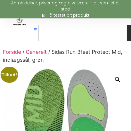
Anmeldelser, priser og ægte velvære – alt samlet ét
sted
Få testet dit produkt
Forside
/
Generelt
/ Sidas Run 3feet Protect Mid,
indlægssål, grøn
Tilbud!