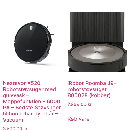
Neatsvor X520
iRobot Roomba J9+
Robotstøvsuger med
robotstøvsuger
gulvvask –
800028 (kobber)
Moppefunktion – 6000
7,999.00
kr.
PA – Bedste Støvsuger
til hundehår dyrehår –
Køb vare
Vacuum
3,590.00
kr.