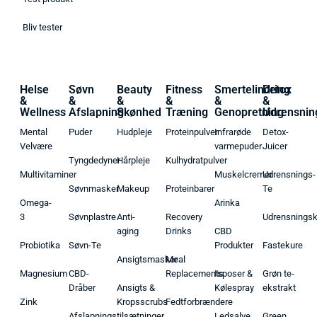
Bliv tester
Helse
Søvn
Beauty
Fitness
Smertelindring
Detox
&
&
&
&
&
&
Wellness
Afslapning
Skønhed
Træning
Genopretning
Udrensnin
Mental
Puder
Hudpleje
Proteinpulver
Infrarøde
Detox-
Velvære
varmepuder
Juicer
Tyngdedyner
Hårpleje
Kulhydratpulver
Multivitaminer
Muskelcremer
Udrensnings-
Søvnmasker
Makeup
Proteinbarer
Te
Omega-
Arinka
3
Søvnplastre
Anti-
Recovery
Udrensnings
aging
Drinks
CBD
Probiotika
Søvn-Te
Produkter
Fastekure
Ansigtsmasker
Meal
Magnesium
CBD-
Replacements
Isposer &
Grøn te-
Dråber
Ansigts &
Kølespray
ekstrakt
Zink
Kropsscrubs
Fedtforbrændere
Afslapningstilsætninger
Ledsalve
Green