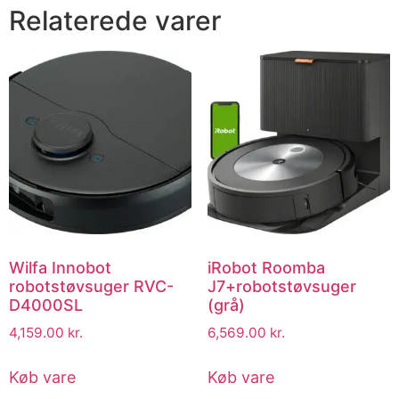
Relaterede varer
Wilfa Innobot
iRobot Roomba
robotstøvsuger RVC-
J7+robotstøvsuger
D4000SL
(grå)
4,159.00
kr.
6,569.00
kr.
Køb vare
Køb vare