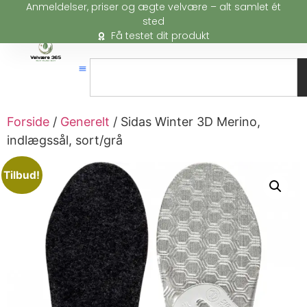
Anmeldelser, priser og ægte velvære – alt samlet ét
sted
Få testet dit produkt
Forside
/
Generelt
/ Sidas Winter 3D Merino,
indlægssål, sort/grå
Tilbud!