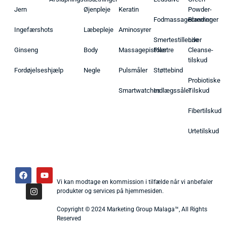
Jern
Øjenpleje
Keratin
Powder-
Fodmassagecremer
Blandinger
Ingefærshots
Læbepleje
Aminosyrer
Smertestillende
Liver
Ginseng
Body
Massagepistoler
Plastre
Cleanse-
tilskud
Fordøjelseshjælp
Negle
Pulsmåler
Støttebind
Probiotiske
Smartwatches
Indlægssåler
Tilskud
Fibertilskud
Urtetilskud
Vi kan modtage en kommission i tilfælde når vi anbefaler
produkter og services på hjemmesiden.
Copyright © 2024 Marketing Group Malaga™, All Rights
Reserved