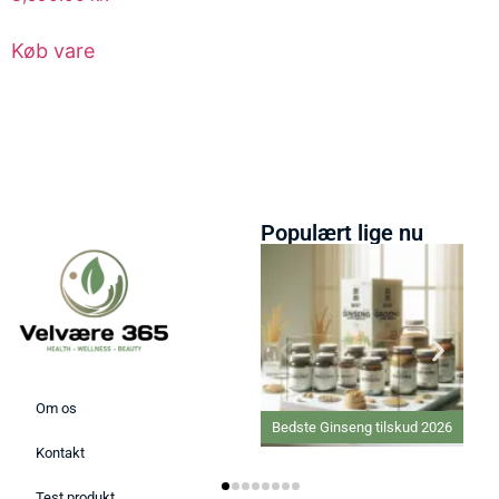
Køb vare
Populært lige nu
Om os
Bedste Ginseng tilskud 2026
Bedste C-vitamin tilsk
2026
Kontakt
Test produkt