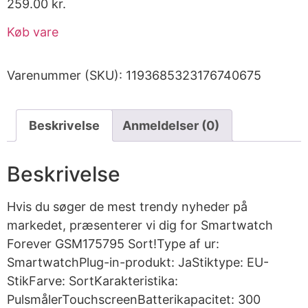
259.00
kr.
Køb vare
Varenummer (SKU):
1193685323176740675
Beskrivelse
Anmeldelser (0)
Beskrivelse
Hvis du søger de mest trendy nyheder på
markedet, præsenterer vi dig for Smartwatch
Forever GSM175795 Sort!Type af ur:
SmartwatchPlug-in-produkt: JaStiktype: EU-
StikFarve: SortKarakteristika:
PulsmålerTouchscreenBatterikapacitet: 300