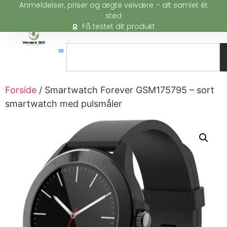
Anmeldelser, priser og ægte velvære – alt samlet ét
sted
Få testet dit produkt
Forside
/ Smartwatch Forever GSM175795 – sort
smartwatch med pulsmåler