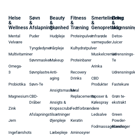
Helse
Søvn
Beauty
Fitness
Smertelindring
Detox
&
&
&
&
&
&
Wellness
Afslapning
Skønhed
Træning
Genopretning
Udrensnin
Mental
Puder
Hudpleje
Proteinpulver
Infrarøde
Detox-
Velvære
varmepuder
Juicer
Tyngdedyner
Hårpleje
Kulhydratpulver
Multivitaminer
Muskelcremer
Udrensnings-
Søvnmasker
Makeup
Proteinbarer
Te
Omega-
Arinka
3
Søvnplastre
Anti-
Recovery
Udrensnings
aging
Drinks
CBD
Probiotika
Søvn-Te
Produkter
Fastekure
Ansigtsmasker
Meal
Magnesium
CBD-
Replacements
Isposer &
Grøn te-
Dråber
Ansigts &
Kølespray
ekstrakt
Zink
Kropsscrubs
Fedtforbrændere
Afslapningstilsætninger
Ledsalve
Green
Jern
Øjenpleje
Keratin
Powder-
Fodmassagecremer
Blandinger
Ingefærshots
Læbepleje
Aminosyrer