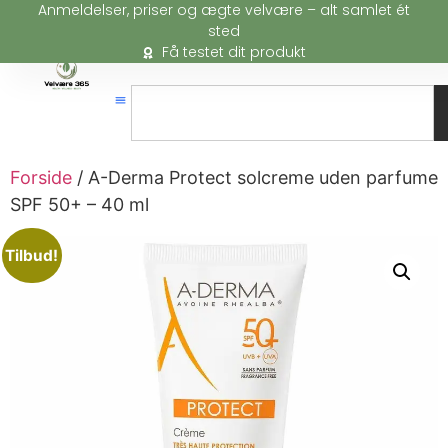
Anmeldelser, priser og ægte velvære – alt samlet ét
sted
Få testet dit produkt
Forside
/ A-Derma Protect solcreme uden parfume
SPF 50+ – 40 ml
Tilbud!