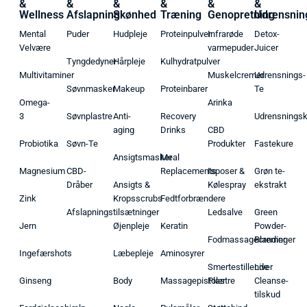
&
&
&
&
&
&
Wellness
Afslapning
Skønhed
Træning
Genopretning
Udrensnin
Mental
Puder
Hudpleje
Proteinpulver
Infrarøde
Detox-
Velvære
varmepuder
Juicer
Tyngdedyner
Hårpleje
Kulhydratpulver
Multivitaminer
Muskelcremer
Udrensnings-
Søvnmasker
Makeup
Proteinbarer
Te
Omega-
Arinka
3
Søvnplastre
Anti-
Recovery
Udrensnings
aging
Drinks
CBD
Probiotika
Søvn-Te
Produkter
Fastekure
Ansigtsmasker
Meal
Magnesium
CBD-
Replacements
Isposer &
Grøn te-
Dråber
Ansigts &
Kølespray
ekstrakt
Zink
Kropsscrubs
Fedtforbrændere
Afslapningstilsætninger
Ledsalve
Green
Jern
Øjenpleje
Keratin
Powder-
Fodmassagecremer
Blandinger
Ingefærshots
Læbepleje
Aminosyrer
Smertestillende
Liver
Ginseng
Body
Massagepistoler
Plastre
Cleanse-
tilskud