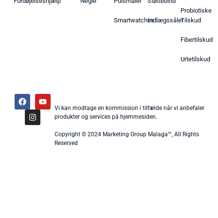
Fordøjelseshjælp
Negle
Pulsmåler
Støttebind
Probiotiske
Smartwatches
Indlægssåler
Tilskud
Fibertilskud
Urtetilskud
Vi kan modtage en kommission i tilfælde når vi anbefaler
produkter og services på hjemmesiden.
Copyright © 2024 Marketing Group Malaga™, All Rights
Reserved