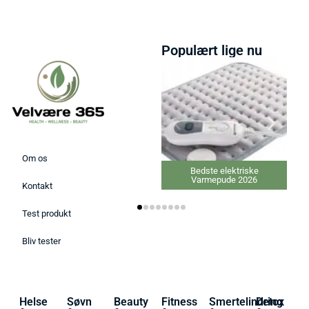
Populært lige nu
Om os
Bedste elektriske
Varmepude 2026
Kontakt
Test produkt
Bliv tester
Helse
Søvn
Beauty
Fitness
Smertelindring
Detox