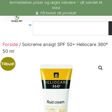
Anmeldelser, priser og ægte velvære – alt samlet ét
sted
Få testet dit produkt
Forside
/ Solcreme ansigt SPF 50+ Heliocare 360º
50 ml
Tilbud!