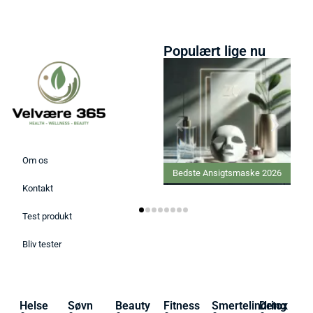
Populært lige nu
Om os
Bedste Ansigtsmaske 2026
Kontakt
Test produkt
Bliv tester
Helse
Søvn
Beauty
Fitness
Smertelindring
Detox