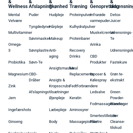
&
&
&
&
&
&
Wellness
Afslapning
Skønhed
Træning
Genopretning
Udrensnin
Mental
Puder
Hudpleje
Proteinpulver
Infrarøde
Detox-
Velvære
varmepuder
Juicer
Tyngdedyner
Hårpleje
Kulhydratpulver
Multivitaminer
Muskelcremer
Udrensnings-
Søvnmasker
Makeup
Proteinbarer
Te
Omega-
Arinka
3
Søvnplastre
Anti-
Recovery
Udrensnings
aging
Drinks
CBD
Probiotika
Søvn-Te
Produkter
Fastekure
Ansigtsmasker
Meal
Magnesium
CBD-
Replacements
Isposer &
Grøn te-
Dråber
Ansigts &
Kølespray
ekstrakt
Zink
Kropsscrubs
Fedtforbrændere
Afslapningstilsætninger
Ledsalve
Green
Jern
Øjenpleje
Keratin
Powder-
Fodmassagecremer
Blandinger
Ingefærshots
Læbepleje
Aminosyrer
Smertestillende
Liver
Ginseng
Body
Massagepistoler
Plastre
Cleanse-
tilskud