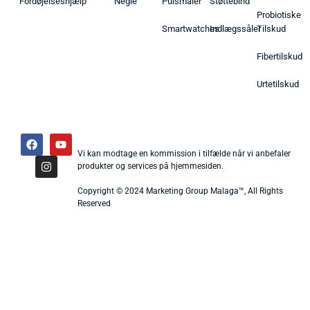
Fordøjelseshjælp
Negle
Pulsmåler
Støttebind
Probiotiske
Smartwatches
Indlægssåler
Tilskud
Fibertilskud
Urtetilskud
Vi kan modtage en kommission i tilfælde når vi anbefaler
produkter og services på hjemmesiden.
Copyright © 2024 Marketing Group Malaga™, All Rights
Reserved