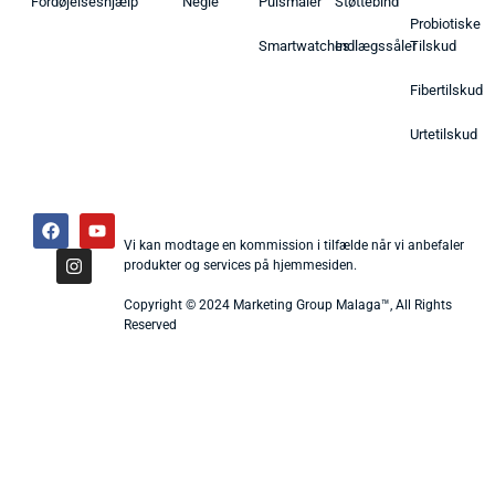
Fordøjelseshjælp
Negle
Pulsmåler
Støttebind
Probiotiske
Smartwatches
Indlægssåler
Tilskud
Fibertilskud
Urtetilskud
Vi kan modtage en kommission i tilfælde når vi anbefaler
produkter og services på hjemmesiden.
Copyright © 2024 Marketing Group Malaga™, All Rights
Reserved