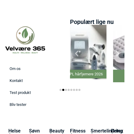
Populært lige nu
Om os
Bedste IPL hårfjernere 2026
Bedste elektriske
Varmepude 2026
Kontakt
Test produkt
Bliv tester
Helse
Søvn
Beauty
Fitness
Smertelindring
Detox