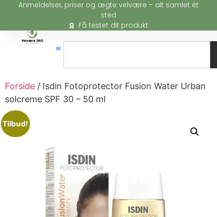
Anmeldelser, priser og ægte velvære – alt samlet ét
sted
Få testet dit produkt
Forside
/ Isdin Fotoprotector Fusion Water Urban
solcreme SPF 30 – 50 ml
Tilbud!