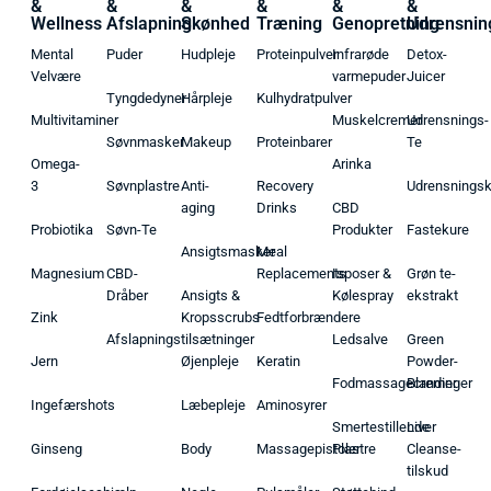
&
&
&
&
&
&
Wellness
Afslapning
Skønhed
Træning
Genopretning
Udrensnin
Mental
Puder
Hudpleje
Proteinpulver
Infrarøde
Detox-
Velvære
varmepuder
Juicer
Tyngdedyner
Hårpleje
Kulhydratpulver
Multivitaminer
Muskelcremer
Udrensnings-
Søvnmasker
Makeup
Proteinbarer
Te
Omega-
Arinka
3
Søvnplastre
Anti-
Recovery
Udrensnings
aging
Drinks
CBD
Probiotika
Søvn-Te
Produkter
Fastekure
Ansigtsmasker
Meal
Magnesium
CBD-
Replacements
Isposer &
Grøn te-
Dråber
Ansigts &
Kølespray
ekstrakt
Zink
Kropsscrubs
Fedtforbrændere
Afslapningstilsætninger
Ledsalve
Green
Jern
Øjenpleje
Keratin
Powder-
Fodmassagecremer
Blandinger
Ingefærshots
Læbepleje
Aminosyrer
Smertestillende
Liver
Ginseng
Body
Massagepistoler
Plastre
Cleanse-
tilskud