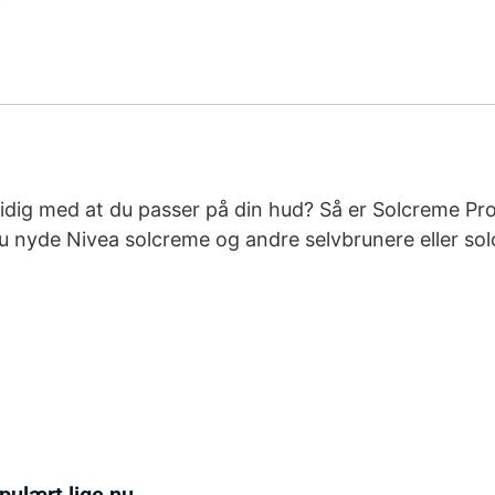
mtidig med at du passer på din hud? Så er Solcreme P
 nyde Nivea solcreme og andre selvbrunere eller solol
pulært lige nu