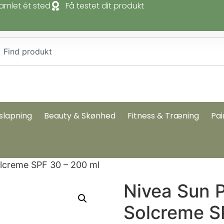
amlet ét sted
Få testet dit produkt
slapning
Beauty & Skønhed
Fitness & Træning
Pai
olcreme SPF 30 – 200 ml
Nivea Sun P
Solcreme S