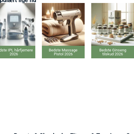
ste IPL hårfjernere
Bedste Massage
Bedste Ginseng
2026
Pistol 2026
tilskud 2026