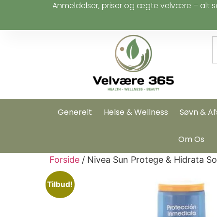
Anmeldelser, priser og ægte velvære – alt s
Generelt
Helse & Wellness
Søvn & Af
Om Os
Forside
/ Nivea Sun Protege & Hidrata S
Tilbud!