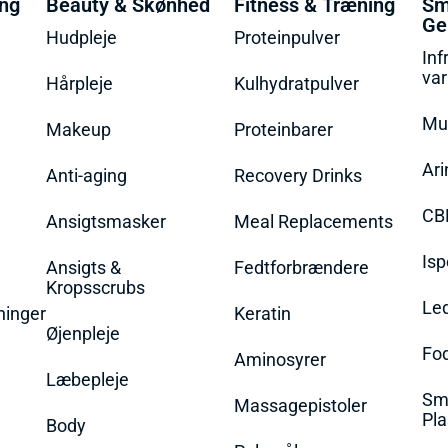
ing
Beauty & Skønhed
Fitness & Træning
Sm
Ge
Hudpleje
Proteinpulver
Inf
va
Hårpleje
Kulhydratpulver
Mu
Makeup
Proteinbarer
Ari
Anti-aging
Recovery Drinks
CB
Ansigtsmasker
Meal Replacements
Isp
Ansigts &
Fedtforbrændere
Kropsscrubs
Le
ninger
Keratin
Øjenpleje
Fo
Aminosyrer
Læbepleje
Sme
Massagepistoler
Pla
Body