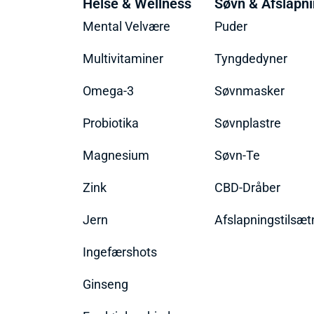
Helse & Wellness
Søvn & Afslapn
Mental Velvære
Puder
Multivitaminer
Tyngdedyner
Omega-3
Søvnmasker
Probiotika
Søvnplastre
Magnesium
Søvn-Te
Zink
CBD-Dråber
Jern
Afslapningstilsæt
Ingefærshots
Ginseng