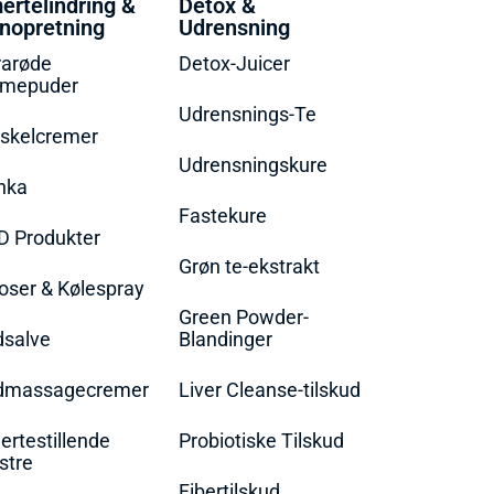
ertelindring &
Detox &
nopretning
Udrensning
rarøde
Detox-Juicer
rmepuder
Udrensnings-Te
skelcremer
Udrensningskure
nka
Fastekure
D Produkter
Grøn te-ekstrakt
oser & Kølespray
Green Powder-
dsalve
Blandinger
dmassagecremer
Liver Cleanse-tilskud
rtestillende
Probiotiske Tilskud
stre
Fibertilskud