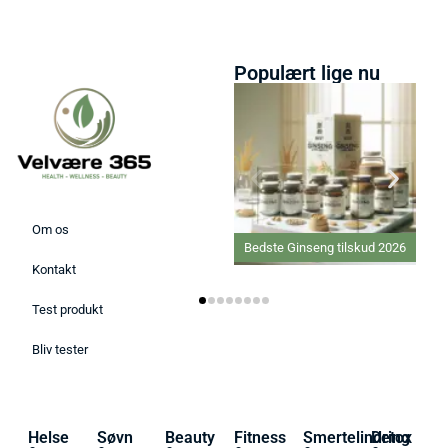
Populært lige nu
Om os
Bedste Ginseng tilskud 2026
Kontakt
Test produkt
Bliv tester
Helse
Søvn
Beauty
Fitness
Smertelindring
Detox