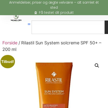
Anmeldelser, priser og ægte velvære – alt samlet ét
sted
Få testet dit produkt
Forside
/ Rilastil Sun System solcreme SPF 50+ –
200 ml
Tilbud!