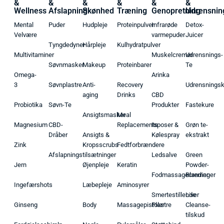
&
&
&
&
&
&
Wellness
Afslapning
Skønhed
Træning
Genopretning
Udrensnin
Mental
Puder
Hudpleje
Proteinpulver
Infrarøde
Detox-
Velvære
varmepuder
Juicer
Tyngdedyner
Hårpleje
Kulhydratpulver
Multivitaminer
Muskelcremer
Udrensnings-
Søvnmasker
Makeup
Proteinbarer
Te
Omega-
Arinka
3
Søvnplastre
Anti-
Recovery
Udrensnings
aging
Drinks
CBD
Probiotika
Søvn-Te
Produkter
Fastekure
Ansigtsmasker
Meal
Magnesium
CBD-
Replacements
Isposer &
Grøn te-
Dråber
Ansigts &
Kølespray
ekstrakt
Zink
Kropsscrubs
Fedtforbrændere
Afslapningstilsætninger
Ledsalve
Green
Jern
Øjenpleje
Keratin
Powder-
Fodmassagecremer
Blandinger
Ingefærshots
Læbepleje
Aminosyrer
Smertestillende
Liver
Ginseng
Body
Massagepistoler
Plastre
Cleanse-
tilskud