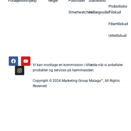
Fordøjelseshjælp
Negle
Pulsmåler
Støttebind
Probiotiske
Smartwatches
Indlægssåler
Tilskud
Fibertilskud
Urtetilskud
Vi kan modtage en kommission i tilfælde når vi anbefaler
produkter og services på hjemmesiden.
Copyright © 2024 Marketing Group Malaga™, All Rights
Reserved