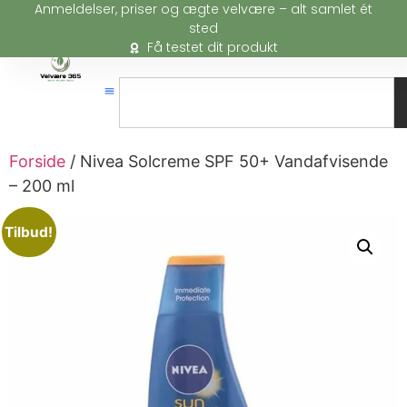
Anmeldelser, priser og ægte velvære – alt samlet ét
sted
Få testet dit produkt
Forside
/ Nivea Solcreme SPF 50+ Vandafvisende
– 200 ml
Tilbud!