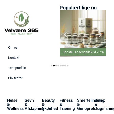
Populært lige nu
Om os
Bedste Proteinpulver 2026
Bedste Ginseng tilskud 2026
Kontakt
Test produkt
Bliv tester
Helse
Søvn
Beauty
Fitness
Smertelindring
Detox
&
&
&
&
&
&
Wellness
Afslapning
Skønhed
Træning
Genopretning
Udrensnin