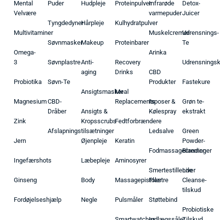
Mental
Puder
Hudpleje
Proteinpulver
Infrarøde
Detox-
Velvære
varmepuder
Juicer
Tyngdedyner
Hårpleje
Kulhydratpulver
Multivitaminer
Muskelcremer
Udrensnings-
Søvnmasker
Makeup
Proteinbarer
Te
Omega-
Arinka
3
Søvnplastre
Anti-
Recovery
Udrensnings
aging
Drinks
CBD
Probiotika
Søvn-Te
Produkter
Fastekure
Ansigtsmasker
Meal
Magnesium
CBD-
Replacements
Isposer &
Grøn te-
Dråber
Ansigts &
Kølespray
ekstrakt
Zink
Kropsscrubs
Fedtforbrændere
Afslapningstilsætninger
Ledsalve
Green
Jern
Øjenpleje
Keratin
Powder-
Fodmassagecremer
Blandinger
Ingefærshots
Læbepleje
Aminosyrer
Smertestillende
Liver
Ginseng
Body
Massagepistoler
Plastre
Cleanse-
tilskud
Fordøjelseshjælp
Negle
Pulsmåler
Støttebind
Probiotiske
Smartwatches
Indlægssåler
Tilskud