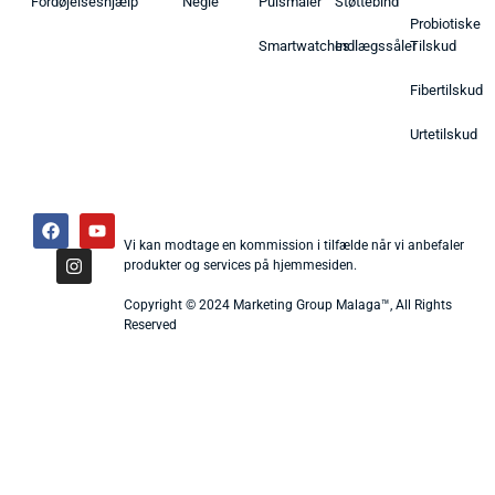
Fordøjelseshjælp
Negle
Pulsmåler
Støttebind
Probiotiske
Smartwatches
Indlægssåler
Tilskud
Fibertilskud
Urtetilskud
Vi kan modtage en kommission i tilfælde når vi anbefaler
produkter og services på hjemmesiden.
Copyright © 2024 Marketing Group Malaga™, All Rights
Reserved