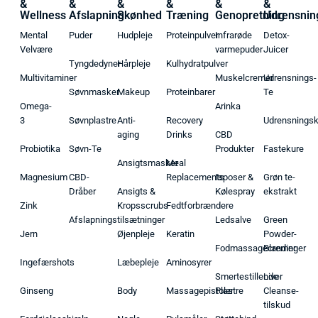
&
&
&
&
&
&
Wellness
Afslapning
Skønhed
Træning
Genopretning
Udrensnin
Mental
Puder
Hudpleje
Proteinpulver
Infrarøde
Detox-
Velvære
varmepuder
Juicer
Tyngdedyner
Hårpleje
Kulhydratpulver
Multivitaminer
Muskelcremer
Udrensnings-
Søvnmasker
Makeup
Proteinbarer
Te
Omega-
Arinka
3
Søvnplastre
Anti-
Recovery
Udrensnings
aging
Drinks
CBD
Probiotika
Søvn-Te
Produkter
Fastekure
Ansigtsmasker
Meal
Magnesium
CBD-
Replacements
Isposer &
Grøn te-
Dråber
Ansigts &
Kølespray
ekstrakt
Zink
Kropsscrubs
Fedtforbrændere
Afslapningstilsætninger
Ledsalve
Green
Jern
Øjenpleje
Keratin
Powder-
Fodmassagecremer
Blandinger
Ingefærshots
Læbepleje
Aminosyrer
Smertestillende
Liver
Ginseng
Body
Massagepistoler
Plastre
Cleanse-
tilskud