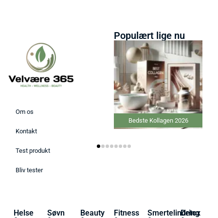
Populært lige nu
Om os
Bedste Kollagen 2026
Kontakt
Test produkt
Bliv tester
Helse
Søvn
Beauty
Fitness
Smertelindring
Detox