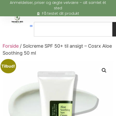
Anmeldelser, priser og ægte velvære – alt samlet ét
sted
Få testet dit produkt
Forside
/ Solcreme SPF 50+ til ansigt – Cosrx Aloe
Soothing 50 ml
Tilbud!