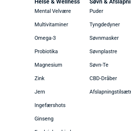
Helse & Wellness
Søvn & Afslapn
Mental Velvære
Puder
Multivitaminer
Tyngdedyner
Omega-3
Søvnmasker
Probiotika
Søvnplastre
Magnesium
Søvn-Te
Zink
CBD-Dråber
Jern
Afslapningstilsæt
Ingefærshots
Ginseng