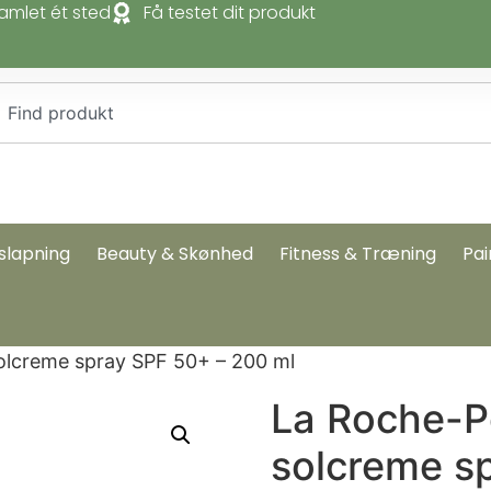
amlet ét sted
Få testet dit produkt
slapning
Beauty & Skønhed
Fitness & Træning
Pai
olcreme spray SPF 50+ – 200 ml
La Roche-P
solcreme s