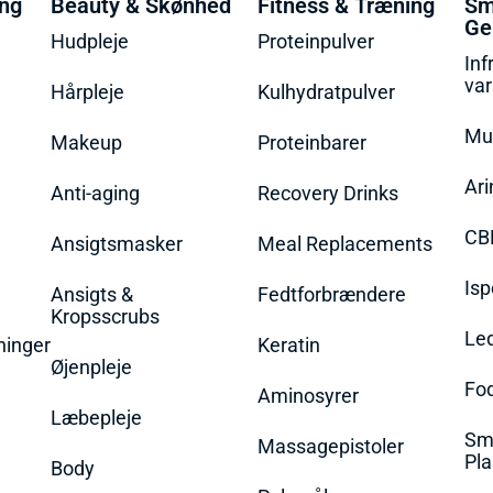
ing
Beauty & Skønhed
Fitness & Træning
Sm
Ge
Hudpleje
Proteinpulver
Inf
va
Hårpleje
Kulhydratpulver
Mu
Makeup
Proteinbarer
Ari
Anti-aging
Recovery Drinks
CB
Ansigtsmasker
Meal Replacements
Isp
Ansigts &
Fedtforbrændere
Kropsscrubs
Le
ninger
Keratin
Øjenpleje
Fo
Aminosyrer
Læbepleje
Sme
Massagepistoler
Pla
Body