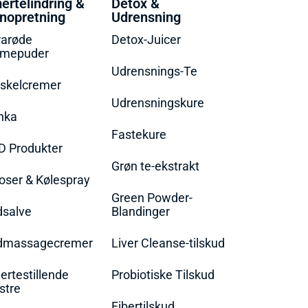
ertelindring &
Detox &
nopretning
Udrensning
rarøde
Detox-Juicer
rmepuder
Udrensnings-Te
skelcremer
Udrensningskure
nka
Fastekure
D Produkter
Grøn te-ekstrakt
oser & Kølespray
Green Powder-
dsalve
Blandinger
dmassagecremer
Liver Cleanse-tilskud
rtestillende
Probiotiske Tilskud
stre
Fibertilskud