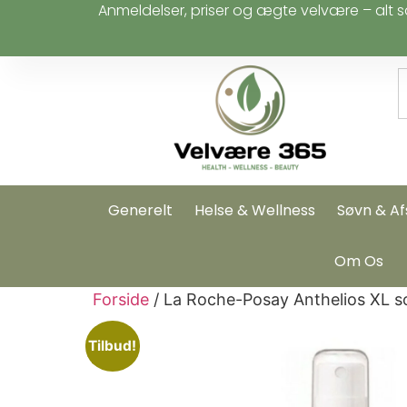
Anmeldelser, priser og ægte velvære – alt s
Generelt
Helse & Wellness
Søvn & Af
Om Os
Forside
/ La Roche-Posay Anthelios XL s
Tilbud!