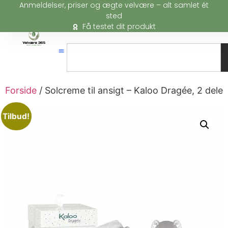
Anmeldelser, priser og ægte velvære – alt samlet ét
sted
Få testet dit produkt
Forside
/ Solcreme til ansigt – Kaloo Dragée, 2 dele
Tilbud!