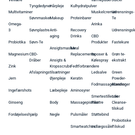
Tyngdedyner
Hårpleje
Kulhydratpulver
Multivitaminer
Muskelcremer
Udrensnings-
Søvnmasker
Makeup
Proteinbarer
Te
Omega-
Arinka
3
Søvnplastre
Anti-
Recovery
Udrensnings
aging
Drinks
CBD
Probiotika
Søvn-Te
Produkter
Fastekure
Ansigtsmasker
Meal
Magnesium
CBD-
Replacements
Isposer &
Grøn te-
Dråber
Ansigts &
Kølespray
ekstrakt
Zink
Kropsscrubs
Fedtforbrændere
Afslapningstilsætninger
Ledsalve
Green
Jern
Øjenpleje
Keratin
Powder-
Fodmassagecremer
Blandinger
Ingefærshots
Læbepleje
Aminosyrer
Smertestillende
Liver
Ginseng
Body
Massagepistoler
Plastre
Cleanse-
tilskud
Fordøjelseshjælp
Negle
Pulsmåler
Støttebind
Probiotiske
Smartwatches
Indlægssåler
Tilskud