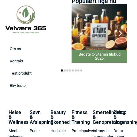
Populært lige nu
Om os
Bedste C-vitamin tilskud
2026
Kontakt
Test produkt
Bliv tester
Helse
Søvn
Beauty
Fitness
Smertelindring
Detox
&
&
&
&
&
&
Wellness
Afslapning
Skønhed
Træning
Genopretning
Udrensnin
Mental
Puder
Hudpleje
Proteinpulver
Infrarøde
Detox-
Velvære
varmepuder
Juicer