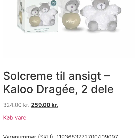
Solcreme til ansigt –
Kaloo Dragée, 2 dele
324.00
kr.
259.00
kr.
Køb vare
Varenummer (SKU):
1193683772700409097