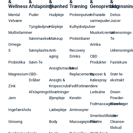
&
&
&
&
&
&
Wellness
Afslapning
Skønhed
Træning
Genopretning
Udrensnin
Mental
Puder
Hudpleje
Proteinpulver
Infrarøde
Detox-
Velvære
varmepuder
Juicer
Tyngdedyner
Hårpleje
Kulhydratpulver
Multivitaminer
Muskelcremer
Udrensnings-
Søvnmasker
Makeup
Proteinbarer
Te
Omega-
Arinka
3
Søvnplastre
Anti-
Recovery
Udrensnings
aging
Drinks
CBD
Probiotika
Søvn-Te
Produkter
Fastekure
Ansigtsmasker
Meal
Magnesium
CBD-
Replacements
Isposer &
Grøn te-
Dråber
Ansigts &
Kølespray
ekstrakt
Zink
Kropsscrubs
Fedtforbrændere
Afslapningstilsætninger
Ledsalve
Green
Jern
Øjenpleje
Keratin
Powder-
Fodmassagecremer
Blandinger
Ingefærshots
Læbepleje
Aminosyrer
Smertestillende
Liver
Ginseng
Body
Massagepistoler
Plastre
Cleanse-
tilskud