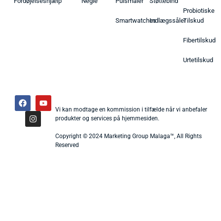
Fordøjelseshjælp
Negle
Pulsmåler
Støttebind
Probiotiske
Smartwatches
Indlægssåler
Tilskud
Fibertilskud
Urtetilskud
Vi kan modtage en kommission i tilfælde når vi anbefaler
produkter og services på hjemmesiden.
Copyright © 2024 Marketing Group Malaga™, All Rights
Reserved