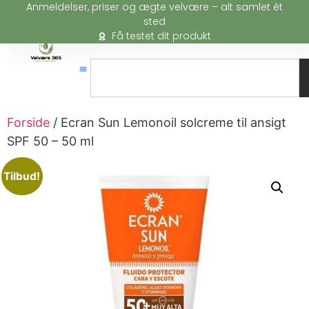
Anmeldelser, priser og ægte velvære – alt samlet ét
sted
Få testet dit produkt
Forside
/ Ecran Sun Lemonoil solcreme til ansigt
SPF 50 – 50 ml
Tilbud!