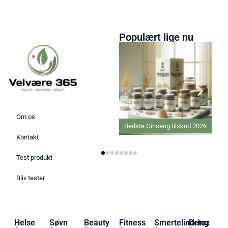
Populært lige nu
Om os
Bedste Ginseng tilskud 2026
Kontakt
Test produkt
Bliv tester
Helse
Søvn
Beauty
Fitness
Smertelindring
Detox