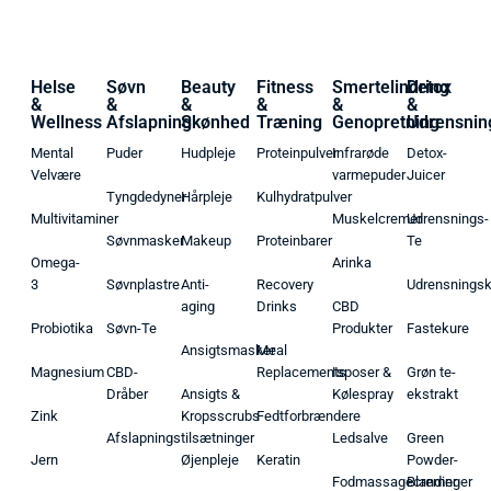
Helse
Søvn
Beauty
Fitness
Smertelindring
Detox
&
&
&
&
&
&
Wellness
Afslapning
Skønhed
Træning
Genopretning
Udrensnin
Mental
Puder
Hudpleje
Proteinpulver
Infrarøde
Detox-
Velvære
varmepuder
Juicer
Tyngdedyner
Hårpleje
Kulhydratpulver
Multivitaminer
Muskelcremer
Udrensnings-
Søvnmasker
Makeup
Proteinbarer
Te
Omega-
Arinka
3
Søvnplastre
Anti-
Recovery
Udrensnings
aging
Drinks
CBD
Probiotika
Søvn-Te
Produkter
Fastekure
Ansigtsmasker
Meal
Magnesium
CBD-
Replacements
Isposer &
Grøn te-
Dråber
Ansigts &
Kølespray
ekstrakt
Zink
Kropsscrubs
Fedtforbrændere
Afslapningstilsætninger
Ledsalve
Green
Jern
Øjenpleje
Keratin
Powder-
Fodmassagecremer
Blandinger