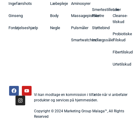
Ingefærshots
Læbepleje
Aminosyrer
Smertestillende
Liver
Ginseng
Body
Massagepistoler
Plastre
Cleanse-
tilskud
Fordøjelseshjælp
Negle
Pulsmåler
Støttebind
Probiotiske
Smartwatches
Indlægssåler
Tilskud
Fibertilskud
Urtetilskud
Vi kan modtage en kommission i tilfælde når vi anbefaler
produkter og services på hjemmesiden.
Copyright © 2024 Marketing Group Malaga™, All Rights
Reserved