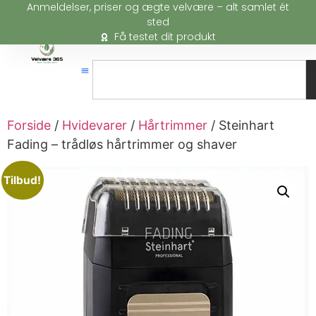
Anmeldelser, priser og ægte velvære – alt samlet ét
sted
Få testet dit produkt
Forside
/
Hvidevarer
/
Hårtrimmer
/ Steinhart
Fading – trådløs hårtrimmer og shaver
Tilbud!