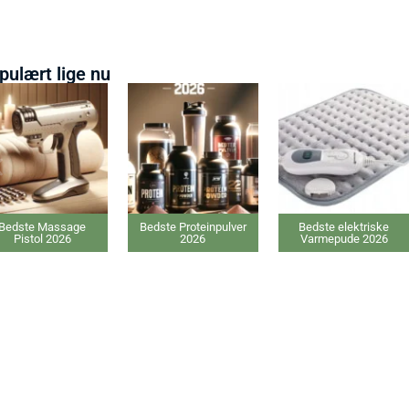
pulært lige nu
Bedste Massage
Bedste Proteinpulver
Bedste elektriske
Pistol 2026
2026
Varmepude 2026