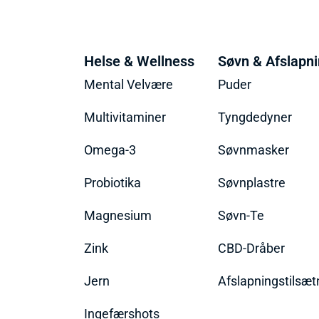
Helse & Wellness
Søvn & Afslapn
Mental Velvære
Puder
Multivitaminer
Tyngdedyner
Omega-3
Søvnmasker
Probiotika
Søvnplastre
Magnesium
Søvn-Te
Zink
CBD-Dråber
Jern
Afslapningstilsæt
Ingefærshots