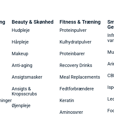
ing
Beauty & Skønhed
Fitness & Træning
Sm
Ge
Hudpleje
Proteinpulver
Inf
va
Hårpleje
Kulhydratpulver
Mu
Makeup
Proteinbarer
Ari
Anti-aging
Recovery Drinks
CB
Ansigtsmasker
Meal Replacements
Isp
Ansigts &
Fedtforbrændere
Kropsscrubs
Le
ninger
Keratin
Øjenpleje
Fo
Aminosyrer