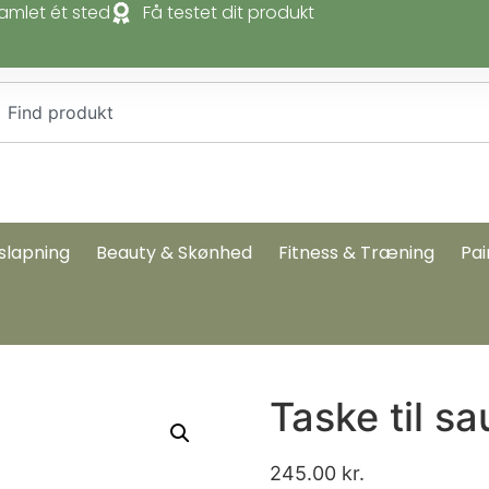
amlet ét sted
Få testet dit produkt
slapning
Beauty & Skønhed
Fitness & Træning
Pai
Taske til 
245.00
kr.