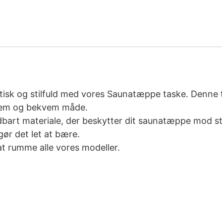
isk og stilfuld med vores Saunatæppe taske. Denne ta
nem og bekvem måde.
oldbart materiale, der beskytter dit saunatæppe mod s
ør det let at bære.
t rumme alle vores modeller.