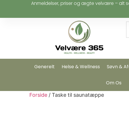
Anmeldelser, priser og ægte velvære – alt s
Generelt
Helse & Wellness
Søvn & Af
Om Os
Forside
/ Taske til saunatæppe