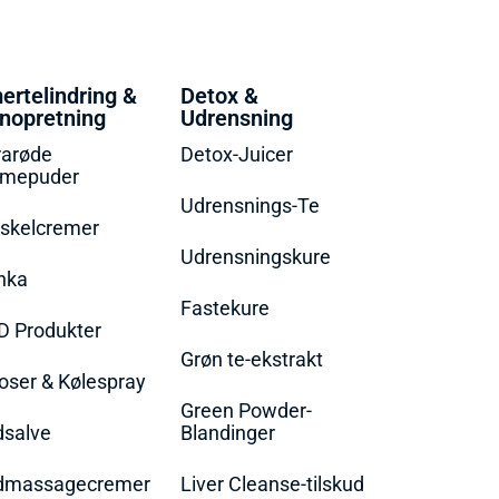
ertelindring &
Detox &
nopretning
Udrensning
rarøde
Detox-Juicer
rmepuder
Udrensnings-Te
skelcremer
Udrensningskure
nka
Fastekure
D Produkter
Grøn te-ekstrakt
oser & Kølespray
Green Powder-
dsalve
Blandinger
dmassagecremer
Liver Cleanse-tilskud