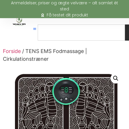
Anmeldelser, priser og ægte velvære – alt samlet ét
sted
Få testet dit produkt
Forside
/ TENS EMS Fodmassage |
Cirkulationstræner