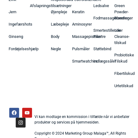
Afslapningstilsætninger
Ledsalve
Green
Jern
Øjenpleje
Keratin
Powder-
Fodmassagecremer
Blandinger
Ingefærshots
Læbepleje
Aminosyrer
Smertestillende
Liver
Ginseng
Body
Massagepistoler
Plastre
Cleanse-
tilskud
Fordøjelseshjælp
Negle
Pulsmåler
Støttebind
Probiotiske
Smartwatches
Indlægssåler
Tilskud
Fibertilskud
Urtetilskud
Vi kan modtage en kommission i tilfælde når vi anbefaler
produkter og services på hjemmesiden.
Copyright © 2024 Marketing Group Malaga™, All Rights