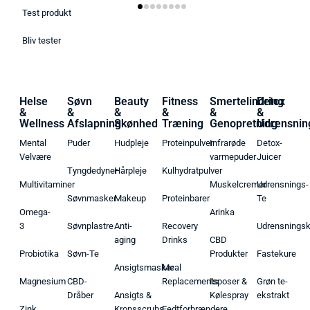
Test produkt
Bliv tester
Helse
Søvn
Beauty
Fitness
Smertelindring
Detox
&
&
&
&
&
&
Wellness
Afslapning
Skønhed
Træning
Genopretning
Udrensnin
Mental
Puder
Hudpleje
Proteinpulver
Infrarøde
Detox-
Velvære
varmepuder
Juicer
Tyngdedyner
Hårpleje
Kulhydratpulver
Multivitaminer
Muskelcremer
Udrensnings-
Søvnmasker
Makeup
Proteinbarer
Te
Omega-
Arinka
3
Søvnplastre
Anti-
Recovery
Udrensnings
aging
Drinks
CBD
Probiotika
Søvn-Te
Produkter
Fastekure
Ansigtsmasker
Meal
Magnesium
CBD-
Replacements
Isposer &
Grøn te-
Dråber
Ansigts &
Kølespray
ekstrakt
Zink
Kropsscrubs
Fedtforbrændere