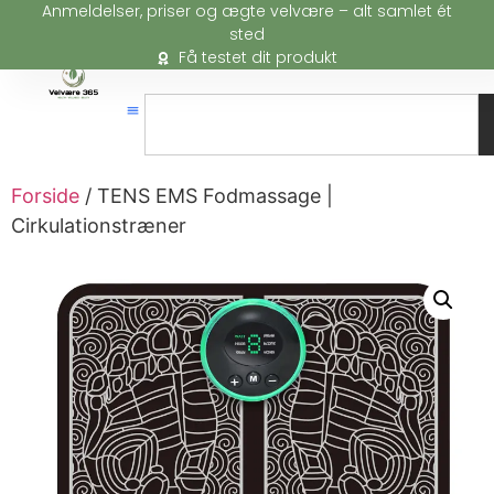
Anmeldelser, priser og ægte velvære – alt samlet ét
sted
Få testet dit produkt
Forside
/ TENS EMS Fodmassage |
Cirkulationstræner