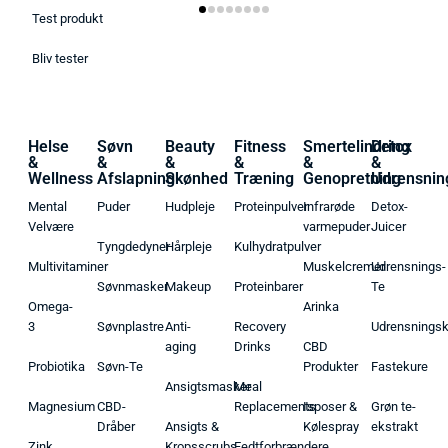
Test produkt
Bliv tester
Helse
Søvn
Beauty
Fitness
Smertelindring
Detox
&
&
&
&
&
&
Wellness
Afslapning
Skønhed
Træning
Genopretning
Udrensnin
Mental
Puder
Hudpleje
Proteinpulver
Infrarøde
Detox-
Velvære
varmepuder
Juicer
Tyngdedyner
Hårpleje
Kulhydratpulver
Multivitaminer
Muskelcremer
Udrensnings-
Søvnmasker
Makeup
Proteinbarer
Te
Omega-
Arinka
3
Søvnplastre
Anti-
Recovery
Udrensnings
aging
Drinks
CBD
Probiotika
Søvn-Te
Produkter
Fastekure
Ansigtsmasker
Meal
Magnesium
CBD-
Replacements
Isposer &
Grøn te-
Dråber
Ansigts &
Kølespray
ekstrakt
Zink
Kropsscrubs
Fedtforbrændere