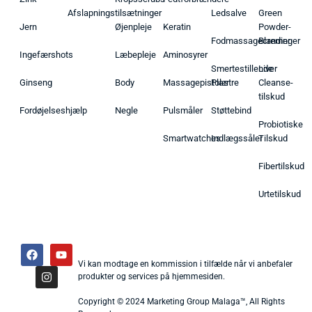
Afslapningstilsætninger
Ledsalve
Green
Jern
Øjenpleje
Keratin
Powder-
Fodmassagecremer
Blandinger
Ingefærshots
Læbepleje
Aminosyrer
Smertestillende
Liver
Ginseng
Body
Massagepistoler
Plastre
Cleanse-
tilskud
Fordøjelseshjælp
Negle
Pulsmåler
Støttebind
Probiotiske
Smartwatches
Indlægssåler
Tilskud
Fibertilskud
Urtetilskud
Vi kan modtage en kommission i tilfælde når vi anbefaler
produkter og services på hjemmesiden.
Copyright © 2024 Marketing Group Malaga™, All Rights