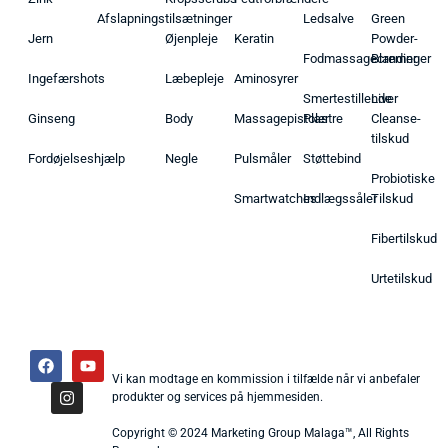
Afslapningstilsætninger
Ledsalve
Green
Jern
Øjenpleje
Keratin
Powder-
Fodmassagecremer
Blandinger
Ingefærshots
Læbepleje
Aminosyrer
Smertestillende
Liver
Ginseng
Body
Massagepistoler
Plastre
Cleanse-
tilskud
Fordøjelseshjælp
Negle
Pulsmåler
Støttebind
Probiotiske
Smartwatches
Indlægssåler
Tilskud
Fibertilskud
Urtetilskud
Vi kan modtage en kommission i tilfælde når vi anbefaler
produkter og services på hjemmesiden.
Copyright © 2024 Marketing Group Malaga™, All Rights