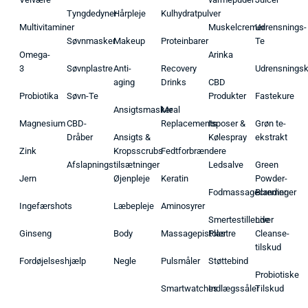
Tyngdedyner
Hårpleje
Kulhydratpulver
Multivitaminer
Muskelcremer
Udrensnings-
Søvnmasker
Makeup
Proteinbarer
Te
Omega-
Arinka
3
Søvnplastre
Anti-
Recovery
Udrensnings
aging
Drinks
CBD
Probiotika
Søvn-Te
Produkter
Fastekure
Ansigtsmasker
Meal
Magnesium
CBD-
Replacements
Isposer &
Grøn te-
Dråber
Ansigts &
Kølespray
ekstrakt
Zink
Kropsscrubs
Fedtforbrændere
Afslapningstilsætninger
Ledsalve
Green
Jern
Øjenpleje
Keratin
Powder-
Fodmassagecremer
Blandinger
Ingefærshots
Læbepleje
Aminosyrer
Smertestillende
Liver
Ginseng
Body
Massagepistoler
Plastre
Cleanse-
tilskud
Fordøjelseshjælp
Negle
Pulsmåler
Støttebind
Probiotiske
Smartwatches
Indlægssåler
Tilskud