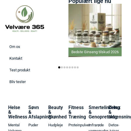
Populært lige nu
Om os
Bedste Ginseng tilskud 2026
Kontakt
Test produkt
Bliv tester
Helse
Søvn
Beauty
Fitness
Smertelindring
Detox
&
&
&
&
&
&
Wellness
Afslapning
Skønhed
Træning
Genopretning
Udrensnin
Mental
Puder
Hudpleje
Proteinpulver
Infrarøde
Detox-
Velvære
varmepuder
Juicer