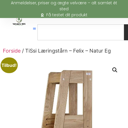
Anmeldelser, priser og ægte velvære – alt samlet ét
sted
Få testet dit produkt
Forside
/ TiSsi Læringstårn – Felix – Natur Eg
Tilbud!