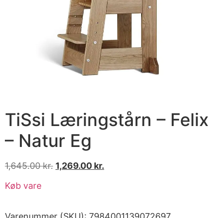
TiSsi Læringstårn – Felix
– Natur Eg
1,645.00
kr.
1,269.00
kr.
Køb vare
Varenummer (SKU):
7984001139072697