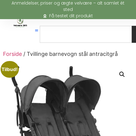
Anmeldelser, priser og ægte velvære – alt samlet ét
sted
Få testet dit produkt
Forside
/ Tvillinge barnevogn stål antracitgrå
Tilbud!