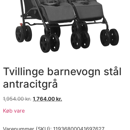
Tvillinge barnevogn stål
antracitgrå
1,954.00
kr.
1,764.00
kr.
Køb vare
Varenummer (SKU):
11936800041697627