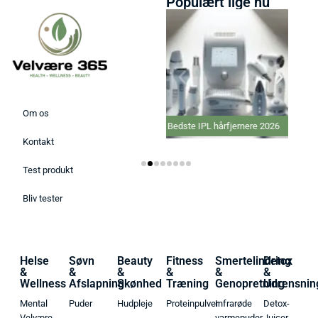
Populært lige nu
Om os
Bedste IPL hårfjernere 2026
Bedste elektriske
Varmepude 2026
Kontakt
Test produkt
Bliv tester
Helse
Søvn
Beauty
Fitness
Smertelindring
Detox
&
&
&
&
&
&
Wellness
Afslapning
Skønhed
Træning
Genopretning
Udrensnin
Mental
Puder
Hudpleje
Proteinpulver
Infrarøde
Detox-
Velvære
varmepuder
Juicer