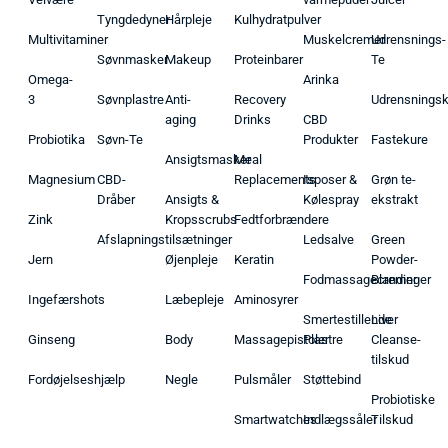
Tyngdedyner
Hårpleje
Kulhydratpulver
Multivitaminer
Muskelcremer
Udrensnings-
Søvnmasker
Makeup
Proteinbarer
Te
Omega-
Arinka
3
Søvnplastre
Anti-
Recovery
Udrensnings
aging
Drinks
CBD
Probiotika
Søvn-Te
Produkter
Fastekure
Ansigtsmasker
Meal
Magnesium
CBD-
Replacements
Isposer &
Grøn te-
Dråber
Ansigts &
Kølespray
ekstrakt
Zink
Kropsscrubs
Fedtforbrændere
Afslapningstilsætninger
Ledsalve
Green
Jern
Øjenpleje
Keratin
Powder-
Fodmassagecremer
Blandinger
Ingefærshots
Læbepleje
Aminosyrer
Smertestillende
Liver
Ginseng
Body
Massagepistoler
Plastre
Cleanse-
tilskud
Fordøjelseshjælp
Negle
Pulsmåler
Støttebind
Probiotiske
Smartwatches
Indlægssåler
Tilskud