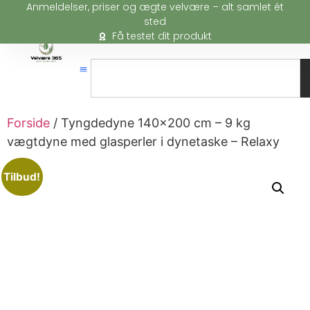
Anmeldelser, priser og ægte velvære – alt samlet ét
sted
Få testet dit produkt
Forside
/ Tyngdedyne 140×200 cm – 9 kg
vægtdyne med glasperler i dynetaske – Relaxy
Tilbud!