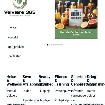
Om os
Bedste C-vitamin tilskud
2026
Kontakt
Test produkt
Bliv tester
Helse
Søvn
Beauty
Fitness
Smertelindring
Detox
&
&
&
&
&
&
Wellness
Afslapning
Skønhed
Træning
Genopretning
Udrensnin
Mental
Puder
Hudpleje
Proteinpulver
Infrarøde
Detox-
Velvære
varmepuder
Juicer
Tyngdedyner
Hårpleje
Kulhydratpulver
Multivitaminer
Muskelcremer
Udrensnings-