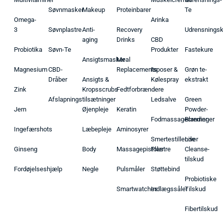
Søvnmasker
Makeup
Proteinbarer
Te
Omega-
Arinka
3
Søvnplastre
Anti-
Recovery
Udrensnings
aging
Drinks
CBD
Probiotika
Søvn-Te
Produkter
Fastekure
Ansigtsmasker
Meal
Magnesium
CBD-
Replacements
Isposer &
Grøn te-
Dråber
Ansigts &
Kølespray
ekstrakt
Zink
Kropsscrubs
Fedtforbrændere
Afslapningstilsætninger
Ledsalve
Green
Jern
Øjenpleje
Keratin
Powder-
Fodmassagecremer
Blandinger
Ingefærshots
Læbepleje
Aminosyrer
Smertestillende
Liver
Ginseng
Body
Massagepistoler
Plastre
Cleanse-
tilskud
Fordøjelseshjælp
Negle
Pulsmåler
Støttebind
Probiotiske
Smartwatches
Indlægssåler
Tilskud
Fibertilskud