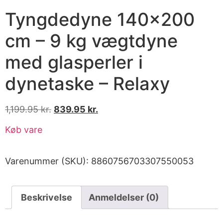
Tyngdedyne 140×200
cm – 9 kg vægtdyne
med glasperler i
dynetaske – Relaxy
1,199.95
kr.
839.95
kr.
Køb vare
Varenummer (SKU):
8860756703307550053
Beskrivelse
Anmeldelser (0)