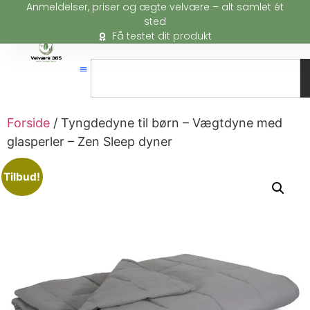
Anmeldelser, priser og ægte velvære – alt samlet ét
sted
Få testet dit produkt
Forside
/ Tyngdedyne til børn – Vægtdyne med
glasperler – Zen Sleep dyner
Tilbud!