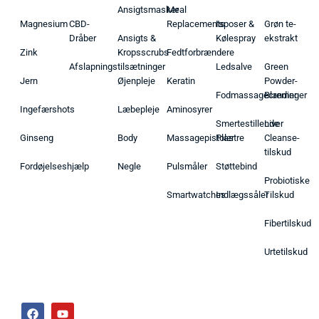
Ansigtsmasker
Meal
Magnesium
CBD-
Replacements
Isposer &
Grøn te-
Dråber
Ansigts &
Kølespray
ekstrakt
Zink
Kropsscrubs
Fedtforbrændere
Afslapningstilsætninger
Ledsalve
Green
Jern
Øjenpleje
Keratin
Powder-
Fodmassagecremer
Blandinger
Ingefærshots
Læbepleje
Aminosyrer
Smertestillende
Liver
Ginseng
Body
Massagepistoler
Plastre
Cleanse-
tilskud
Fordøjelseshjælp
Negle
Pulsmåler
Støttebind
Probiotiske
Smartwatches
Indlægssåler
Tilskud
Fibertilskud
Urtetilskud