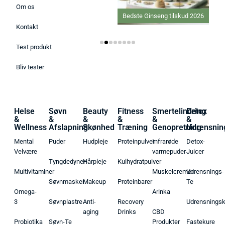
Om os
Bedste Proteinpulver 2026
Bedste Ginseng tilskud 2026
Kontakt
Test produkt
Bliv tester
Helse
Søvn
Beauty
Fitness
Smertelindring
Detox
&
&
&
&
&
&
Wellness
Afslapning
Skønhed
Træning
Genopretning
Udrensnin
Mental
Puder
Hudpleje
Proteinpulver
Infrarøde
Detox-
Velvære
varmepuder
Juicer
Tyngdedyner
Hårpleje
Kulhydratpulver
Multivitaminer
Muskelcremer
Udrensnings-
Søvnmasker
Makeup
Proteinbarer
Te
Omega-
Arinka
3
Søvnplastre
Anti-
Recovery
Udrensnings
aging
Drinks
CBD
Probiotika
Søvn-Te
Produkter
Fastekure