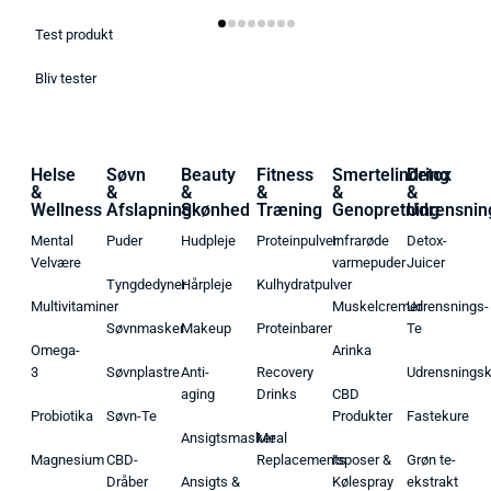
Test produkt
Bliv tester
Helse
Søvn
Beauty
Fitness
Smertelindring
Detox
&
&
&
&
&
&
Wellness
Afslapning
Skønhed
Træning
Genopretning
Udrensnin
Mental
Puder
Hudpleje
Proteinpulver
Infrarøde
Detox-
Velvære
varmepuder
Juicer
Tyngdedyner
Hårpleje
Kulhydratpulver
Multivitaminer
Muskelcremer
Udrensnings-
Søvnmasker
Makeup
Proteinbarer
Te
Omega-
Arinka
3
Søvnplastre
Anti-
Recovery
Udrensnings
aging
Drinks
CBD
Probiotika
Søvn-Te
Produkter
Fastekure
Ansigtsmasker
Meal
Magnesium
CBD-
Replacements
Isposer &
Grøn te-
Dråber
Ansigts &
Kølespray
ekstrakt