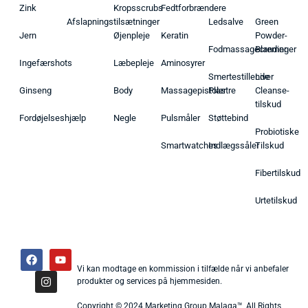
Zink
Kropsscrubs
Fedtforbrændere
Afslapningstilsætninger
Ledsalve
Green
Jern
Øjenpleje
Keratin
Powder-
Fodmassagecremer
Blandinger
Ingefærshots
Læbepleje
Aminosyrer
Smertestillende
Liver
Ginseng
Body
Massagepistoler
Plastre
Cleanse-
tilskud
Fordøjelseshjælp
Negle
Pulsmåler
Støttebind
Probiotiske
Smartwatches
Indlægssåler
Tilskud
Fibertilskud
Urtetilskud
Vi kan modtage en kommission i tilfælde når vi anbefaler
produkter og services på hjemmesiden.
Copyright © 2024 Marketing Group Malaga™, All Rights