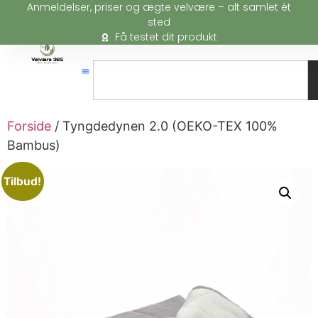
Anmeldelser, priser og ægte velvære – alt samlet ét
sted
Få testet dit produkt
Forside
/ Tyngdedynen 2.0 (OEKO-TEX 100%
Bambus)
Tilbud!