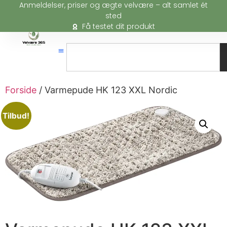
Anmeldelser, priser og ægte velvære – alt samlet ét
sted
Få testet dit produkt
Forside
/ Varmepude HK 123 XXL Nordic
Tilbud!