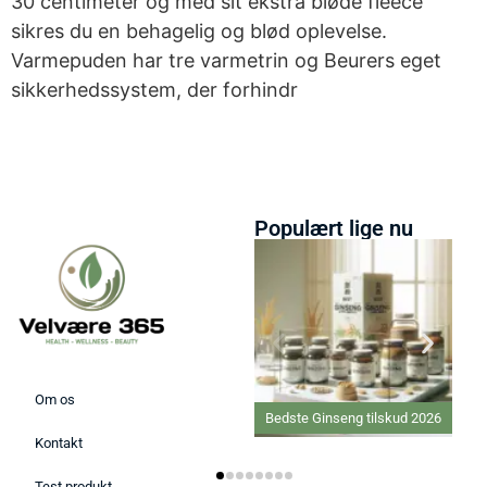
30 centimeter og med sit ekstra bløde fleece
sikres du en behagelig og blød oplevelse.
Varmepuden har tre varmetrin og Beurers eget
sikkerhedssystem, der forhindr
Populært lige nu
Om os
Bedste Ginseng tilskud 2026
Kontakt
Test produkt