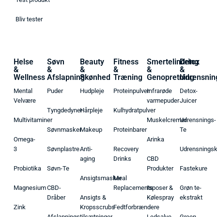
Bliv tester
Helse
Søvn
Beauty
Fitness
Smertelindring
Detox
&
&
&
&
&
&
Wellness
Afslapning
Skønhed
Træning
Genopretning
Udrensnin
Mental
Puder
Hudpleje
Proteinpulver
Infrarøde
Detox-
Velvære
varmepuder
Juicer
Tyngdedyner
Hårpleje
Kulhydratpulver
Multivitaminer
Muskelcremer
Udrensnings-
Søvnmasker
Makeup
Proteinbarer
Te
Omega-
Arinka
3
Søvnplastre
Anti-
Recovery
Udrensnings
aging
Drinks
CBD
Probiotika
Søvn-Te
Produkter
Fastekure
Ansigtsmasker
Meal
Magnesium
CBD-
Replacements
Isposer &
Grøn te-
Dråber
Ansigts &
Kølespray
ekstrakt
Zink
Kropsscrubs
Fedtforbrændere
Afslapningstilsætninger
Ledsalve
Green