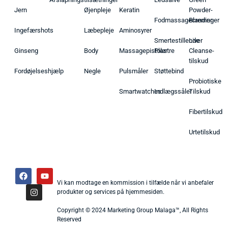
Jern
Øjenpleje
Keratin
Powder-
Fodmassagecremer
Blandinger
Ingefærshots
Læbepleje
Aminosyrer
Smertestillende
Liver
Ginseng
Body
Massagepistoler
Plastre
Cleanse-
tilskud
Fordøjelseshjælp
Negle
Pulsmåler
Støttebind
Probiotiske
Smartwatches
Indlægssåler
Tilskud
Fibertilskud
Urtetilskud
Vi kan modtage en kommission i tilfælde når vi anbefaler
produkter og services på hjemmesiden.
Copyright © 2024 Marketing Group Malaga™, All Rights
Reserved