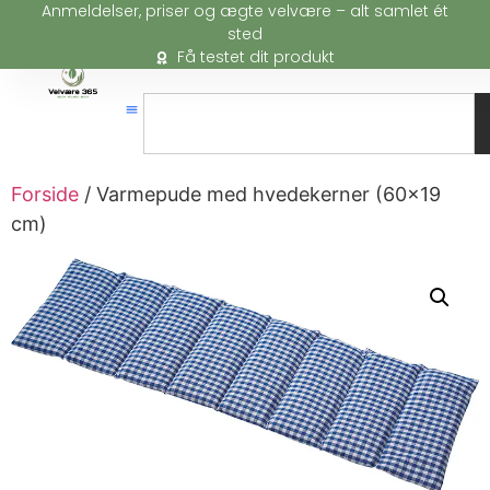
Anmeldelser, priser og ægte velvære – alt samlet ét
sted
Få testet dit produkt
Forside
/ Varmepude med hvedekerner (60×19
cm)