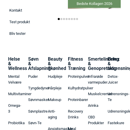
Bedste Kollagen 2026
Kontakt
Test produkt
Bliv tester
Helse
Søvn
Beauty
Fitness
Smertelindring
Detox
&
&
&
&
&
&
Wellness
Afslapning
Skønhed
Træning
Genopretning
Udrensnin
Mental
Puder
Hudpleje
Proteinpulver
Infrarøde
Detox-
Velvære
varmepuder
Juicer
Tyngdedyner
Hårpleje
Kulhydratpulver
Multivitaminer
Muskelcremer
Udrensnings-
Søvnmasker
Makeup
Proteinbarer
Te
Omega-
Arinka
3
Søvnplastre
Anti-
Recovery
Udrensnings
aging
Drinks
CBD
Probiotika
Søvn-Te
Produkter
Fastekure
Ansigtsmasker
Meal