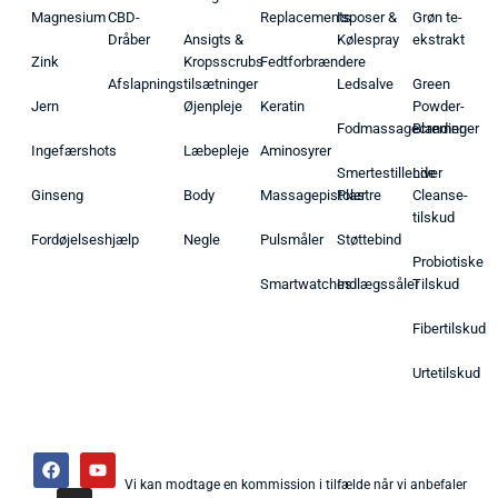
Magnesium
CBD-
Replacements
Isposer &
Grøn te-
Dråber
Ansigts &
Kølespray
ekstrakt
Zink
Kropsscrubs
Fedtforbrændere
Afslapningstilsætninger
Ledsalve
Green
Jern
Øjenpleje
Keratin
Powder-
Fodmassagecremer
Blandinger
Ingefærshots
Læbepleje
Aminosyrer
Smertestillende
Liver
Ginseng
Body
Massagepistoler
Plastre
Cleanse-
tilskud
Fordøjelseshjælp
Negle
Pulsmåler
Støttebind
Probiotiske
Smartwatches
Indlægssåler
Tilskud
Fibertilskud
Urtetilskud
Vi kan modtage en kommission i tilfælde når vi anbefaler