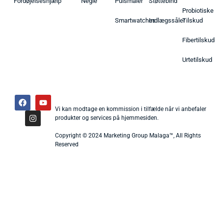
Fordøjelseshjælp
Negle
Pulsmåler
Støttebind
Probiotiske
Smartwatches
Indlægssåler
Tilskud
Fibertilskud
Urtetilskud
Vi kan modtage en kommission i tilfælde når vi anbefaler
produkter og services på hjemmesiden.
Copyright © 2024 Marketing Group Malaga™, All Rights
Reserved