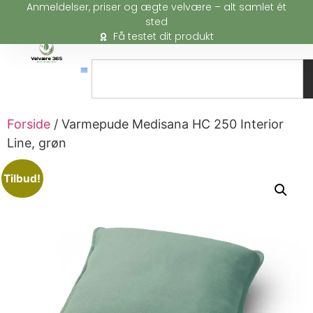
Anmeldelser, priser og ægte velvære – alt samlet ét
sted
Få testet dit produkt
Forside
/ Varmepude Medisana HC 250 Interior
Line, grøn
Tilbud!