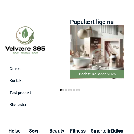
Populært lige nu
Om os
Bedste Kollagen 2026
Kontakt
Test produkt
Bliv tester
Helse
Søvn
Beauty
Fitness
Smertelindring
Detox