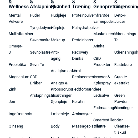
&
&
&
&
&
&
Wellness
Afslapning
Skønhed
Træning
Genopretning
Udrensnin
Mental
Puder
Hudpleje
Proteinpulver
Infrarøde
Detox-
Velvære
varmepuder
Juicer
Tyngdedyner
Hårpleje
Kulhydratpulver
Multivitaminer
Muskelcremer
Udrensnings-
Søvnmasker
Makeup
Proteinbarer
Te
Omega-
Arinka
3
Søvnplastre
Anti-
Recovery
Udrensnings
aging
Drinks
CBD
Probiotika
Søvn-Te
Produkter
Fastekure
Ansigtsmasker
Meal
Magnesium
CBD-
Replacements
Isposer &
Grøn te-
Dråber
Ansigts &
Kølespray
ekstrakt
Zink
Kropsscrubs
Fedtforbrændere
Afslapningstilsætninger
Ledsalve
Green
Jern
Øjenpleje
Keratin
Powder-
Fodmassagecremer
Blandinger
Ingefærshots
Læbepleje
Aminosyrer
Smertestillende
Liver
Ginseng
Body
Massagepistoler
Plastre
Cleanse-
tilskud